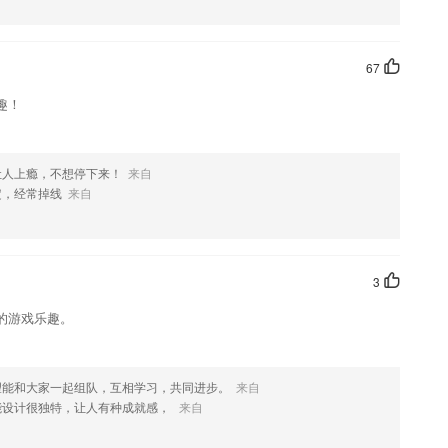
您喜欢这款软件，您可以到应用商店进行打分评论，说出您的使用经
改。
67
趣！
让人上瘾，不想停下来！
来自
定，经常掉线
来自
3
的游戏乐趣。
望能和大家一起组队，互相学习，共同进步。
来自
能设计很独特，让人有种成就感，
来自