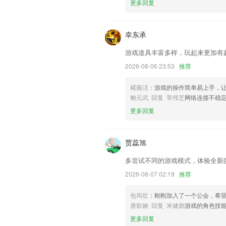
联系我们
更多回复
以上就是澳门三肖三码中特的介绍，如果
历，以帮助我们更好的对产品进行优化修
幸东承
游戏道具丰富多样，玩起来更加有
2026-08-06 23:53
推荐
褚薇洁
：游戏的操作简单易上手，
鲍元武 回复 宰伟芝
网络连接不稳
更多回复
贾蕊旭
多尝试不同的游戏模式，体验全新
2026-08-07 02:19
推荐
包筠壮
：刚刚加入了一个公会，希
唐影婉 回复 米健彪
游戏的角色技
更多回复