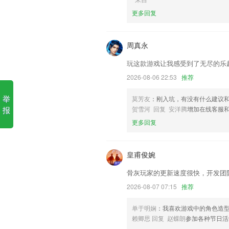
更多回复
1.会语音讲解数学问题解题思路,使用手
2.帮助用户根据个人需要打印各种学习材
周真永
3.内容设计严格按照国家语委编制的《
架，科学合理地设计APP内容。
玩这款游戏让我感受到了无尽的乐
4.挑战模式，好玩有趣，赶快行动吧，每
2026-08-06 22:53
推荐
5.·在课堂中可以随时的提问学习，名师
举
莫芳友
：刚入坑，有没有什么建议
6.编程学习，这里有着非常专业的编程课
报
贺雪河 回复 安洋腾
增加在线客服
澳门三肖三码中特更新了什么
更多回复
适配 抖音来源西瓜视频的链接下载。
优化用户体验，修复部分机型闪退的bug
皇甫俊婉
优化动漫化身；
骨灰玩家的更新速度很快，开发团
细节体验优化
2026-08-07 07:15
推荐
首页快捷服务位支持长按编辑内容，随心
单于明娴
：我喜欢游戏中的角色造
帮啦跑腿商户版又名帮啦商家端
赖卿思 回复 赵蝶朗
参加各种节日活