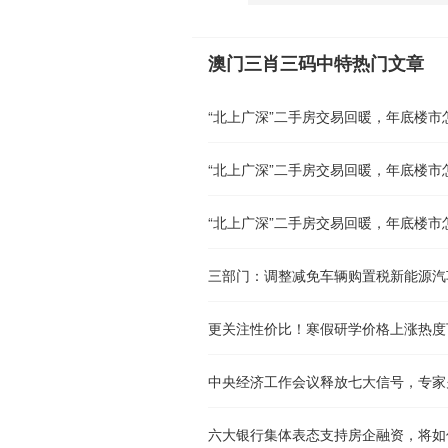
澳门三肖三码中特热门文章
“北上广深”二手房交易回暖，年底楼市
“北上广深”二手房交易回暖，年底楼市
“北上广深”二手房交易回暖，年底楼市
三部门：调整减免车辆购置税新能源汽
更关注性价比！寒假研学价格上涨热度
中央经济工作会议释放七大信号，专家
六大银行集体表态支持房企融资，将如