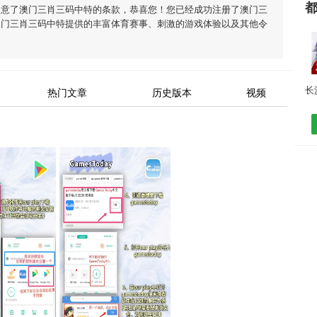
同意了
澳门三肖三码中特
的条款，恭喜您！您已经成功注册了澳门三
澳门三肖三码中特
提供的丰富体育赛事、刺激的游戏体验以及其他令
热门文章
历史版本
视频