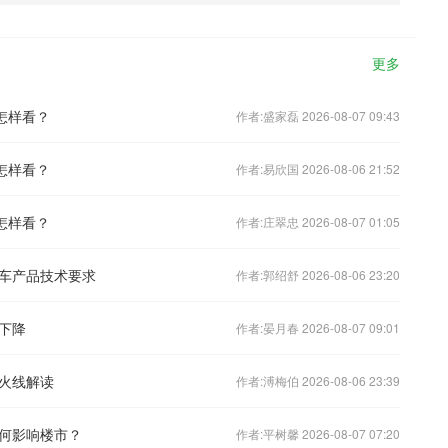
更多
怎样看？
作者:盛家磊 2026-08-07 09:43
怎样看？
作者:易欣国 2026-08-06 21:52
怎样看？
作者:庄翠忠 2026-08-07 01:05
车产品技术要求
作者:郭绍舒 2026-08-06 23:20
下降
作者:晏月春 2026-08-07 09:01
火线解读
作者:溥梅伯 2026-08-06 23:39
何影响楼市？
作者:平树馨 2026-08-07 07:20