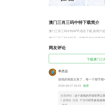
澳门三肖三码中特下载简介
澳门三肖三码中特
APP,现在下载,新用户
澳门三肖三码中特是一款唯美的仙侠题材
的魅力，更有丰富的副本给玩家带来了无
的玩家千万不要错过哦。
网友评论
澳门三肖三码中特软件特色
下载澳门三肖
1,不论是篮球、足球、乒乓球等等各种竞
2,专业、负责、耐心的客服引导，解决您
单杰达
3,支持跟随、环绕自拍模式，可以实时控
游戏的画面太美了，每一个细节都
4,吸引孩子自然而然地主动跟读与模仿。
2026-08-07 09:43
推荐
5,让用户阅读和追逐新内容不再繁琐，只
皇甫婵锦
：这个游戏的开放世界让
6,财务决策；分析；公司金融；决策分析
1.晏腾枝 回复 尹震明
经常参加游
澳门三肖三码中特软件优势
来自