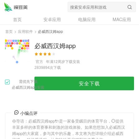
首页
安卓应用
电脑应用
MAC应用
资讯
专题
设计奖
创意应用
首页
>
应用软件
>
必威西汉姆app
问答
必威西汉姆app
官方
年满12周岁
下载安装
次下载
2839894
需优先下载
安全下载
必威西汉姆app安装
小编点评
🍥导语：
必威西汉姆app
🔌是一家备受瞩目的体育平台，💮提供
丰富多样的体育赛事和刺激的游戏体验。如果您想加入
必威西汉
姆app
的大家庭，参与其中的乐趣，本文将为您详细介绍
必威西