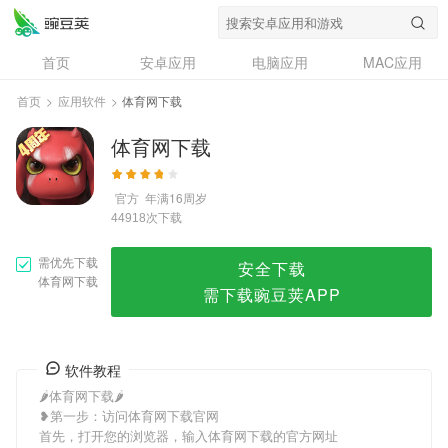
体育网下载
首页
安卓应用
电脑应用
MAC应用
资讯
专题
设计奖
创意应用
首页
>
应用软件
>
体育网下载
问答
体育网下载
官方
年满16周岁
次下载
44918
需优先下载
安全下载
体育网下载
需下载豌豆荚APP
软件教程
🌶体育网下载🌶
❥第一步：访问体育网下载官网
首先，打开您的浏览器，输入体育网下载的官方网址