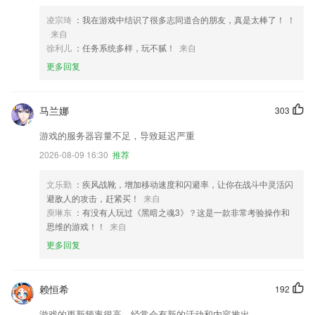
凌宗琦
：我在游戏中结识了很多志同道合的朋友，真是太棒了！ ！
来自
徐利儿
：任务系统多样，玩不腻！
来自
更多回复
马兰娜
303
游戏的服务器容量不足，导致延迟严重
2026-08-09 16:30
推荐
文乐勤
：疾风战靴，增加移动速度和闪避率，让你在战斗中灵活闪
避敌人的攻击，赶紧买！
来自
庾琳东
：有没有人玩过《黑暗之魂3》？这是一款非常考验操作和
思维的游戏！！
来自
更多回复
赖恒希
192
游戏的更新频率很高，经常会有新的活动和内容推出。