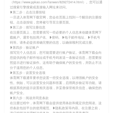
（https://www.ppkao.com/fanwen/829272414.html）。您可以通
过搜索引擎搜索或直接输入网址来访问。
❥第二步：点击注册按钮
一旦进入体育网下载官网，您会在页面上找到一个醒目的注册按
钮。点击该按钮，您将被引导至注册页面。
❥第三步：填写注册信息
在注册页面上，您需要填写一些必要的个人信息来创建体育网下
载账户。通常包括用户名、❥密码、❥电子邮件地址、❥手机号
码等。请务必提供准确完整的信息，以确保顺利完成注册。
❥第四步：验证账户
填写完个人信息后，您可能需要进行账户验证。体育网下载会向
您提供的电子邮件地址或手机号码发送一条验证信息，您需要按
照提示进行验证操作。这有助于确保账户的安全性，并防止不法
分子滥用您的个人信息。
❥第五步：设置安全选项
体育网下载通常要求您设置一些安全选项，以增强账户的安全
性。例如，可以设置安全问题和答案，启用两步验证等功能。请
根据系统的提示设置相关选项，并妥善保管相关信息，确保您的
账户安全。
❥第六步：阅读并同意条款
在注册过程中，体育网下载会提供使用条款和规定供您阅读。这
些条款包括平台的使用规范、❥隐私政策等内容。在注册之前，
请仔细阅读并理解这些条款，并确保您同意并愿意遵守。