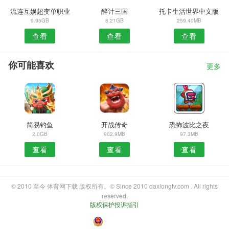
流连互娱超变单职业
醉计三国
托卡生活世界中文版
9.95GB
8.21GB
259.40MB
查看
查看
查看
你可能喜欢
更多
简易钓鱼
开战传奇
恐怖波比之夜
2.0GB
902.9MB
97.3MB
查看
查看
查看
© 2010 至今 体育网下载 版权所有。© Since 2010 daxiongtv.com . All rights
reserved.
版权保护投诉指引
・