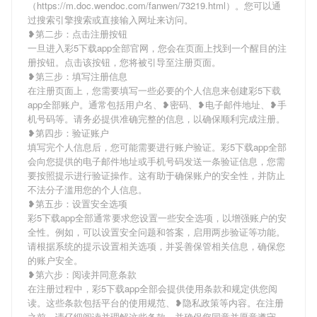
（https://m.doc.wendoc.com/fanwen/73219.html）。您可以通
过搜索引擎搜索或直接输入网址来访问。
❥第二步：点击注册按钮
一旦进入彩5下载app全部官网，您会在页面上找到一个醒目的注
册按钮。点击该按钮，您将被引导至注册页面。
❥第三步：填写注册信息
在注册页面上，您需要填写一些必要的个人信息来创建彩5下载
app全部账户。通常包括用户名、❥密码、❥电子邮件地址、❥手
机号码等。请务必提供准确完整的信息，以确保顺利完成注册。
❥第四步：验证账户
填写完个人信息后，您可能需要进行账户验证。彩5下载app全部
会向您提供的电子邮件地址或手机号码发送一条验证信息，您需
要按照提示进行验证操作。这有助于确保账户的安全性，并防止
不法分子滥用您的个人信息。
❥第五步：设置安全选项
彩5下载app全部通常要求您设置一些安全选项，以增强账户的安
全性。例如，可以设置安全问题和答案，启用两步验证等功能。
请根据系统的提示设置相关选项，并妥善保管相关信息，确保您
的账户安全。
❥第六步：阅读并同意条款
在注册过程中，彩5下载app全部会提供使用条款和规定供您阅
读。这些条款包括平台的使用规范、❥隐私政策等内容。在注册
之前，请仔细阅读并理解这些条款，并确保您同意并愿意遵守。