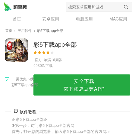
彩5下载app全部
首页
安卓应用
电脑应用
MAC应用
资讯
专题
设计奖
创意应用
首页
>
应用软件
>
彩5下载app全部
问答
彩5下载app全部
官方
年满16周岁
次下载
9930
需优先下载
安全下载
彩5下载app全部
需下载豌豆荚APP
软件教程
🥠彩5下载app全部🥠
❥第一步：访问彩5下载app全部官网
首先，打开您的浏览器，输入彩5下载app全部的官方网址