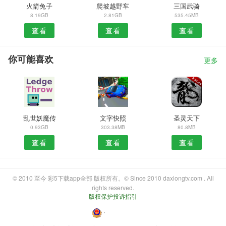
火箭兔子
爬坡越野车
三国武骑
8.19GB
2.81GB
535.45MB
查看
查看
查看
你可能喜欢
更多
乱世妖魔传
文字快照
圣灵天下
0.93GB
303.38MB
80.8MB
查看
查看
查看
© 2010 至今 彩5下载app全部 版权所有。© Since 2010 daxiongtv.com . All
rights reserved.
版权保护投诉指引
・