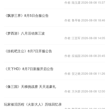
作者: 陆玉露 2026-08-08 15:37
《飘渺三界》8月5日合服公告
作者: 鲁琴春 2026-08-08 18:46
《梦西游》八月活动第三波
作者: 江芸军 2026-08-08 14:05
《挂机吧主公》8月7日开服公告
作者: 应福国 2026-08-08 20:45
《天下HD》8月7日新服开启公告
作者: 贺之晓 2026-08-08 11:26
《像三国》天梯挑战赛 天天送豪礼
作者: 方兴群 2026-08-08 12:00
玩家催泪历程《火影大人》历练回忆录
作者: 陶茗娥 2026-08-08 13:28