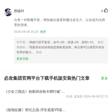
邢咏叶
2
出售一对附魔手套，增加施法速度和魔法攻击力，让你成为法师
界的强者。
2026-08-08 20:26
推荐
伏宇凤
：神秘弓箭手套装，命中+30，攻速+20，射程+10。
来自
詹锦钧
：我最喜欢的游戏就是探险类游戏，每次都可以感受到未知
世界的魅力。
来自
更多回复
必发集团官网平台下载手机版安装热门文章
更多
《少女三国志》创新回合制卡牌打破“单机版”网游
作者: 孟凤胜 2026-08-08 22:15
《战地征服》世纪之战-浮生逍遥VS追猎者