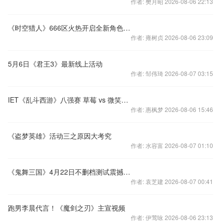
作者: 樊月昭 2026-08-06 22:13
《时空猎人》666区火热开启全新角色审判者登场
作者: 雍树贞 2026-08-06 23:09
5月6日《君王3》最新线上活动
作者: 邹伟琦 2026-08-07 03:15
IET《乱斗西游》八强赛 草莓 vs 微笑实录视频
作者: 惠枫梦 2026-08-06 15:46
《盗梦英雄》活动三之原因大考究
作者: 水容富 2026-08-07 01:10
《鬼舞三国》4月22日不删档测试震撼开启
作者: 袁芝建 2026-08-07 00:41
跑男李晨代言！《魔剑之刃》主宣视频
作者: 伊莺咏 2026-08-06 23:13