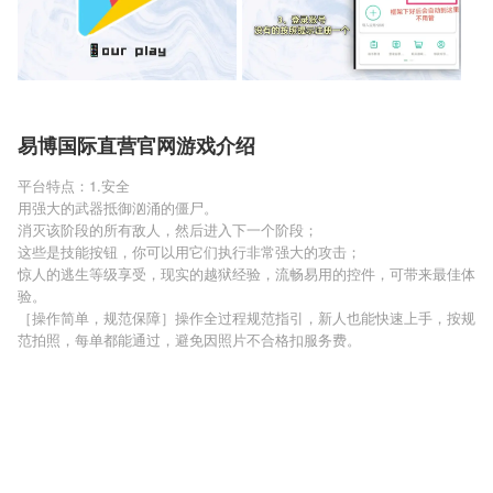
易博国际直营官网游戏介绍
平台特点：1.安全
用强大的武器抵御汹涌的僵尸。
消灭该阶段的所有敌人，然后进入下一个阶段；
这些是技能按钮，你可以用它们执行非常强大的攻击；
惊人的逃生等级享受，现实的越狱经验，流畅易用的控件，可带来最佳体
验。
［操作简单，规范保障］操作全过程规范指引，新人也能快速上手，按规
范拍照，每单都能通过，避免因照片不合格扣服务费。