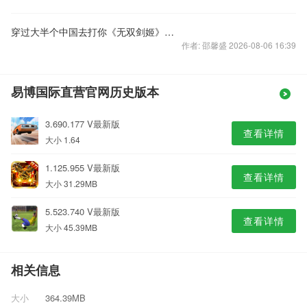
穿过大半个中国去打你《无双剑姬》自由任性PVP
作者: 邵馨盛 2026-08-06 16:39
易博国际直营官网历史版本
3.690.177 V最新版
查看详情
大小 1.64
1.125.955 V最新版
查看详情
大小 31.29MB
5.523.740 V最新版
查看详情
大小 45.39MB
相关信息
大小
364.39MB