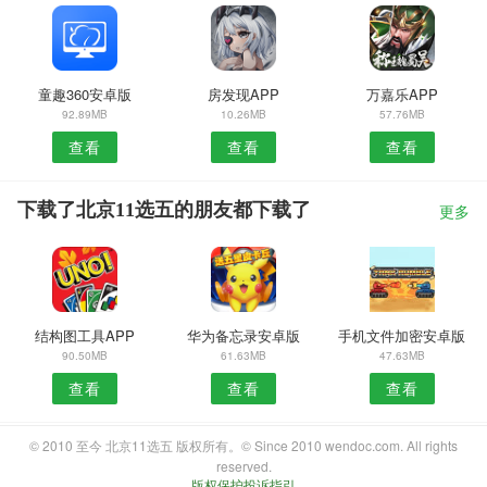
童趣360安卓版
房发现APP
万嘉乐APP
92.89MB
10.26MB
57.76MB
查看
查看
查看
下载了北京11选五的朋友都下载了
更多
结构图工具APP
华为备忘录安卓版
手机文件加密安卓版
90.50MB
61.63MB
47.63MB
查看
查看
查看
© 2010 至今 北京11选五 版权所有。© Since 2010 wendoc.com. All rights
reserved.
版权保护投诉指引