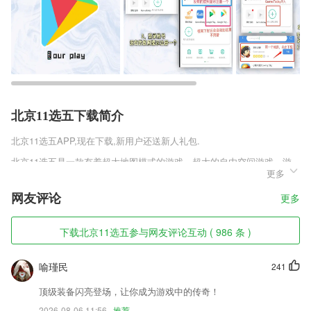
北京11选五下载简介
北京11选五
APP,现在下载,新用户还送新人礼包.
北京11选五是一款有着超大地图模式的游戏，超大的自由空间游戏，游
更多
戏主要以仙侠为题材，有着各种各样的闯关模式还有多种技能释放粒子特
效，多个关卡的不同BOSS,个多彩的动画让你离不开视线，独特的玩法
网友评论
更多
内容，新奇的艺术体验。
北京11选五软件特色
下载北京11选五参与网友评论互动 ( 986 条 )
1,【闯关式背词】
喻瑾民
241
2,剑桥最新版"语言与内容" 结合学科课程,有料有趣
3,精细设计：完全按照考驾照的流程设计，从报名到领证，一目了然！
顶级装备闪亮登场，让你成为游戏中的传奇！
2026-08-06 11:56
推荐