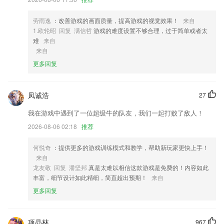
4,易管理、高效、易操作；
5,>>新东方少儿英语启蒙研究委员会研发
劳雨逸
：改善游戏的画面质量，提高游戏的视觉效果！
来自
6,提供的服务相当的不错，一定是可以叫你所满意到的，毕竟价钱便宜。
1.欧轮昭 回复 满信哲
游戏的难度设置不够合理，过于简单或者太
难
来自
北京11选五软件优势
来自
1.·突出操作实用性，提升驾驶技能，培养良好驾驶习惯和保证公共道路
更多回复
安全
2.用户在软件中能够找到多种类型的考试题目，通过线上刷题更加快速高
凤诚浩
27
效的来学习知识；
我在游戏中遇到了一位超级牛的队友，我们一起打败了敌人！
3.‘迷宫大闯关’英语游戏，主要训练儿童英语单词拼写，根据游戏过程中
展示的物品所对应的中文，进行连线拼写出英文单词，儿童在限定时间内
2026-08-06 02:18
推荐
拼写出对应的英文单词，即可通往下一关。此英语游戏让儿童在英语单词
拼写过程中，学习到中英文互译及加深英语单词的记忆。
何悦奇
：提供更多的游戏训练模式和教学，帮助新玩家更快上手！
来自
4.有一个互相监督，一起进步的学习道友是种什么样的体验？
龙友敬 回复 潘坚邦
真是太难以相信这款游戏是免费的！内容如此
5.学习滑囊、韧带、肌肉和骨骼之间的联系
丰富，细节设计如此精细，简直超出预期！
来自
6.公示定理学习功能，支持学生系统的学习各种公示和定理；
更多回复
北京11选五更新了什么?
修复license失效问题
项晶林
967