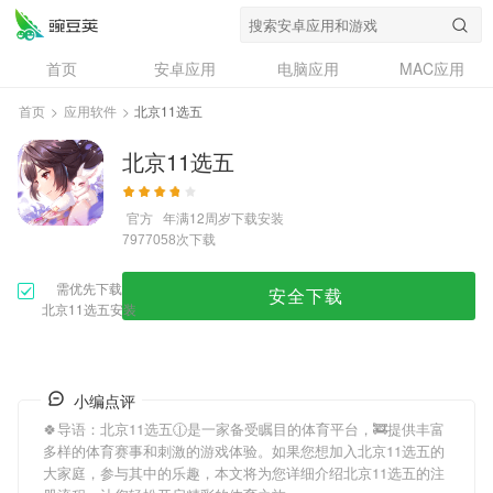
首页
安卓应用
电脑应用
MAC应用
资讯
专题
设计奖
创意应用
首页
>
应用软件
>
北京11选五
问答
北京11选五
官方
年满12周岁
下载安装
次下载
7977058
需优先下载
安全下载
北京11选五安装
小编点评
🍀导语：
北京11选五
🕧是一家备受瞩目的体育平台，🚒提供丰富
多样的体育赛事和刺激的游戏体验。如果您想加入
北京11选五
的
大家庭，参与其中的乐趣，本文将为您详细介绍
北京11选五
的注