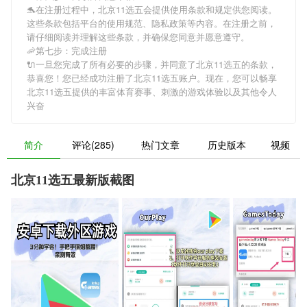
🐬在注册过程中，
北京11选五
会提供使用条款和规定供您阅读。
这些条款包括平台的使用规范、隐私政策等内容。在注册之前，
请仔细阅读并理解这些条款，并确保您同意并愿意遵守。
🦐第七步：完成注册
🔌一旦您完成了所有必要的步骤，并同意了
北京11选五
的条款，
恭喜您！您已经成功注册了北京11选五账户。现在，您可以畅享
北京11选五
提供的丰富体育赛事、刺激的游戏体验以及其他令人
兴奋
简介
评论(285)
热门文章
历史版本
视频
北京11选五最新版截图