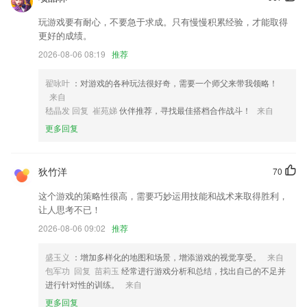
优化用户体验修复其他已知bug18处
玩游戏要有耐心，不要急于求成。只有慢慢积累经验，才能取得
更好的成绩。
修复系统bug，提升系统稳定性
2026-08-06 08:19
推荐
清理微信赢大奖，还可参加公益活动。
抠图更快速
翟咏叶
：对游戏的各种玩法很好奇，需要一个师父来带我领略！
来自
喜欢这款应用吗？请给我们评分！您的反馈是优步不断进步的动力。
嵇晶发 回复 崔苑娣
伙伴推荐，寻找最佳搭档合作战斗！
来自
联系我们
更多回复
以上就是北京11选五的介绍，如果您喜欢这款软件，您可以到应用商店
进行打分评论，说出您的使用经历，以帮助我们更好的对产品进行优化修
改。
狄竹洋
70
这个游戏的策略性很高，需要巧妙运用技能和战术来取得胜利，
让人思考不已！
2026-08-06 09:02
推荐
盛玉义
：增加多样化的地图和场景，增添游戏的视觉享受。
来自
包军功 回复 苗莉玉
经常进行游戏分析和总结，找出自己的不足并
进行针对性的训练。
来自
更多回复