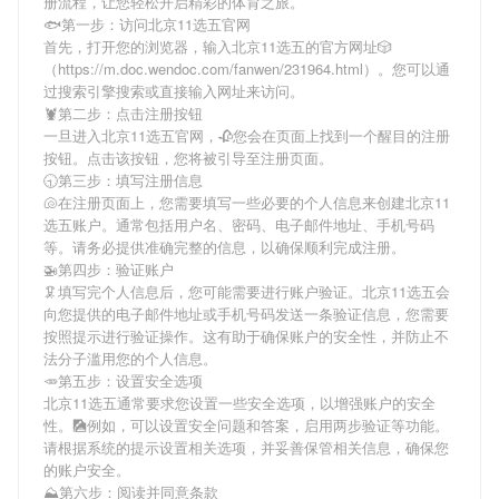
册流程，让您轻松开启精彩的体育之旅。
🐟第一步：访问北京11选五官网
首先，打开您的浏览器，输入
北京11选五
的官方网址🎲
（https://m.doc.wendoc.com/fanwen/231964.html）。您可以通
过搜索引擎搜索或直接输入网址来访问。
🦞第二步：点击注册按钮
一旦进入
北京11选五
官网，🥀您会在页面上找到一个醒目的注册
按钮。点击该按钮，您将被引导至注册页面。
🕤第三步：填写注册信息
🐚在注册页面上，您需要填写一些必要的个人信息来创建
北京11
选五
账户。通常包括用户名、密码、电子邮件地址、手机号码
等。请务必提供准确完整的信息，以确保顺利完成注册。
🚁第四步：验证账户
🦑填写完个人信息后，您可能需要进行账户验证。
北京11选五
会
向您提供的电子邮件地址或手机号码发送一条验证信息，您需要
按照提示进行验证操作。这有助于确保账户的安全性，并防止不
法分子滥用您的个人信息。
🥕第五步：设置安全选项
北京11选五
通常要求您设置一些安全选项，以增强账户的安全
性。🎑例如，可以设置安全问题和答案，启用两步验证等功能。
请根据系统的提示设置相关选项，并妥善保管相关信息，确保您
的账户安全。
⛰第六步：阅读并同意条款