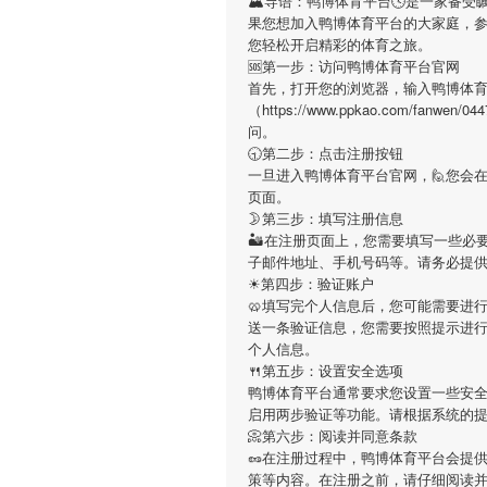
🏔导语：
鸭博体育平台
🕓是一家备受
果您想加入
鸭博体育平台
的大家庭，
您轻松开启精彩的体育之旅。
🆘第一步：访问鸭博体育平台官网
首先，打开您的浏览器，输入
鸭博体
（https://www.ppkao.com/fa
问。
🕤第二步：点击注册按钮
一旦进入
鸭博体育平台
官网，🙋您会
页面。
🌛第三步：填写注册信息
🏜在注册页面上，您需要填写一些必
子邮件地址、手机号码等。请务必提
☀第四步：验证账户
🥨填写完个人信息后，您可能需要进
送一条验证信息，您需要按照提示进
个人信息。
🍴第五步：设置安全选项
鸭博体育平台
通常要求您设置一些安全
启用两步验证等功能。请根据系统的
📀第六步：阅读并同意条款
🥜在注册过程中，
鸭博体育平台
会提
策等内容。在注册之前，请仔细阅读