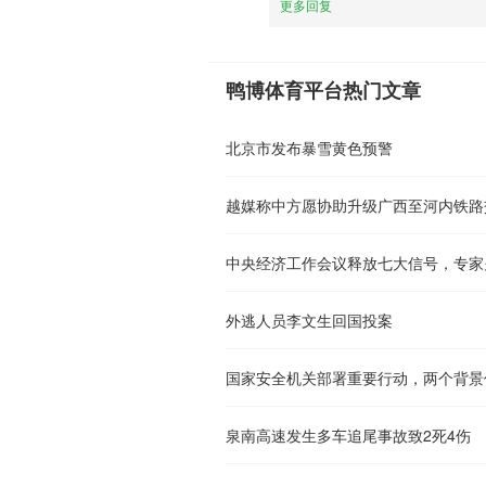
更多回复
鸭博体育平台热门文章
北京市发布暴雪黄色预警
越媒称中方愿协助升级广西至河内铁路
中央经济工作会议释放七大信号，专家
外逃人员李文生回国投案
国家安全机关部署重要行动，两个背景
泉南高速发生多车追尾事故致2死4伤