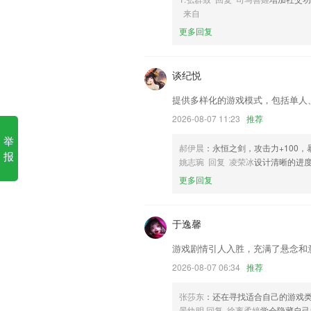
来自
1.经典教材：走遍美国、赖世雄、新东方
更多回复
2.内容好：顶级资源定制开发，与台.湾
时批改学习作业、指导家长和孩子调整进
谈纪悦
3.视频课程学习站提升学习成绩
提供多样化的游戏模式，包括单人
4.可以了解各种详细的考试内容，随时可
2026-08-07 11:23
推荐
5.每节课时消课后系统会自动生成一个
添加内容，实时记录孩子的每时每刻的学
举
郝伊晨
：永恒之剑，攻击力+100，
们的学习成长记录；也是老师宝贵的教学
报
姚志琬 回复 凌荣冰
设计清晰的进
6.对老师而言非常的人性化，软件的操作
更多回复
鸭博体育平台更新了什么?
优化凌晨期间酒店预定功能体验
于逸馨
教师学习与校长学习新增子分类导航,使
游戏剧情引人入胜，充满了悬念和
任务详情增加原材料批次号扫码
2026-08-07 06:34
推荐
对红米手机进行了内容样式适配；
张莎东
：还在寻找适合自己的游戏
语音原声转发，操作便捷
景纨明 回复 徐离柔婷
学会隐藏自己