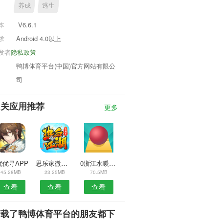
养成
逃生
本
V6.6.1
求
Android 4.0以上
发者
隐私政策
鸭博体育平台(中国)官方网站有限公
司
相关应用推荐
更多
优优寻APP
思乐家微店安卓版
0浙江水暖网APP
45.28MB
23.25MB
70.5MB
查看
查看
查看
下载了鸭博体育平台的朋友都下