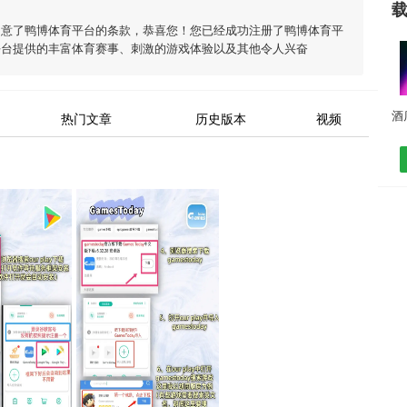
同意了
鸭博体育平台
的条款，恭喜您！您已经成功注册了鸭博体育平
平台
提供的丰富体育赛事、刺激的游戏体验以及其他令人兴奋
热门文章
历史版本
视频