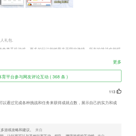
新人礼包.
传奇类手机游戏，更多的玩法能够带来无限的激情，所有的挑战也能赐
全新的激情，你可以通过一系列的玩法来体验更多的挑战，同时也能让
更多
育平台参与网友评论互动 ( 368 条 )
品质阅读；
，也能及时进行沟通。
113
起来！
可以通过完成各种挑战和任务来获得成就点数，展示自己的实力和成
握更多的知识，快速的进行使用；
，折扣价格，利润率，税率，小费&账单分摊
形。
更多游戏攻略和建议。
来自
功能，让玩家可以与其他玩家互动、组队，增强游戏的互动性
来自