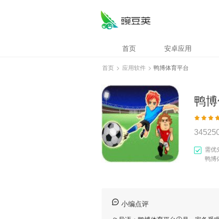
首页
安卓应用
首页
>
应用软件
>
鸭博体育平台
鸭博
34525
需优
鸭博
小编点评