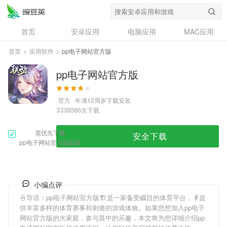
首页
安卓应用
电脑应用
MAC应用
资讯
专题
设计奖
创意应用
首页
>
应用软件
>
pp电子网站官方版
问答
pp电子网站官方版
官方
年满12周岁
下载安装
次下载
3338086
需优先下载
安全下载
pp电子网站官方版安装
小编点评
🍜导语：
pp电子网站官方版
🏗是一家备受瞩目的体育平台，👵提
供丰富多样的体育赛事和刺激的游戏体验。如果您想加入
pp电子
网站官方版
的大家庭，参与其中的乐趣，本文将为您详细介绍
pp