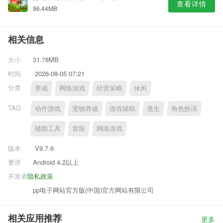
查看详情
96.44MB
相关信息
大小
31.78MB
时间
2026-08-05 07:21
分类
养成
网络游戏
经营策略
休闲
TAG
动作游戏
宠物养成
游戏辅助
逃生
角色扮演
辅助工具
冒险
网络游戏
版本
V9.7.6
要求
Android 4.2以上
开发者
隐私政策
pp电子网站官方版(中国)官方网站有限公司
相关应用推荐
更多