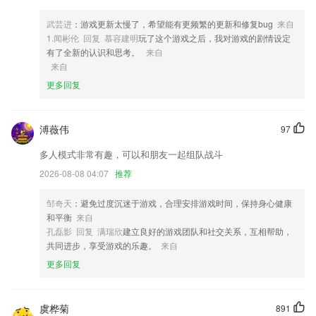
3,提前锁定机上美味;
武芸进
：游戏更新太慢了，希望能有更频繁的更新和修复bug
来自
4,老师登陆可以查看及发送学生在校、离校信息。
1.闻彬伦 回复 慕容建明
玩了这个游戏之后，我对游戏的剧情设定
5,课程体系，提供美术书法手工等多种类别优质的音视频、教学方案、图
有了全新的认识和思考。
来自
片素材等教学资源；
来自
6,一站式服务：试卷分析+清华积极幸福课，学习需要好状态。
更多回复
易球成名app下载软件优势
溥薇伟
97
1.练习册内容也能同步查看，在平台同步学习小学数学。
2.比较全面的培训信息，在线视频学习以及课程还有随堂练习服务都有提
多人模式非常有趣，可以和朋友一起组队战斗
供；
2026-08-08 04:07
推荐
3.结合儿童的认知和学习特点，自主研发并编排了一套适合孩子学习的课
程结构，让孩子快乐的学习并掌握知识点。
邹奇天
：避免过度沉迷于游戏，合理安排游戏时间，保持身心健康
和平衡
来自
4.课程按年级分类，根据类型快速找到符合孩子年龄段的课程。
孔磊影 回复 满瑞欣
建立良好的游戏团队和社交关系，互相帮助，
5.·讲解，进入本单元的教学大纲，提示用户需要掌握的知识点及重点单
共同进步，享受游戏的乐趣。
来自
词
更多回复
6.我们会不断收录各种优秀试题，2265用户可第一时间使用更新功能后获
得试题。
虞桦菊
891
易球成名app下载更新了什么?