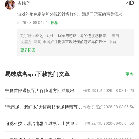
吉纯莲
2
游戏的角色定制和外观设计多样化，满足了玩家的审美需求。
2026-08-08 04:51
推荐
刘宇珊
：缺乏互动性，玩家与游戏世界的连接感很差。
来自
沈嘉光 回复 申屠娇丹
提供直观易懂的游戏界面设计
来自
更多回复
易球成名app下载热门文章
更多
宁夏首部退役军人保障地方性法规出台9月1日起施行
作者:曲壮洋 2026-08-08 14:26
“老市场、老红木”大红酸枝专场特惠节活动即将盛大开启
作者:乔宽妍 2026-08-08 05:54
追觅科技：清洁电器全球累计出货量超4000万台
作者:石琪毅 2026-08-08 04:58