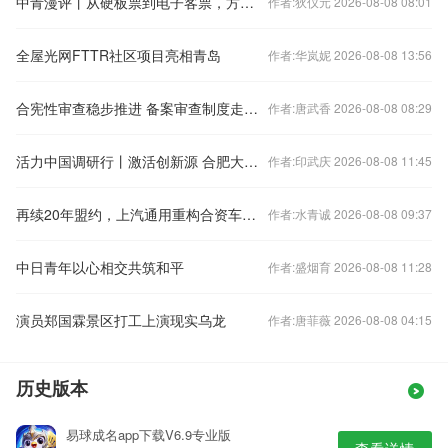
中青漫评丨从硬板票到电子客票，方寸之间看流动中国
作者:狄仪元 2026-08-08 08:01
全屋光网FTTR社区项目亮相青岛
作者:华岚妮 2026-08-08 13:56
合宪性审查稳步推进 备案审查制度走向刚性
作者:唐武香 2026-08-08 08:29
活力中国调研行丨激活创新源 合肥大健康科研成果加速产业化
作者:印武庆 2026-08-08 11:45
再续20年盟约，上汽通用重构合资车企生存范式
作者:水青诚 2026-08-08 09:37
中日青年以心相交共筑和平
作者:盛烟育 2026-08-08 11:28
演员郑国霖景区打工上演现实乌龙
作者:唐菲薇 2026-08-08 04:15
历史版本
易球成名app下载V6.9专业版