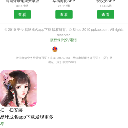
海南外墙钢架安卓版
幸福海伦APP
爱校安APP
89.57MB
25.44MB
11.63MB
查看
查看
查看
© 2010 至今 易球成名app下载 版权所有。© Since 2010 ppkao.com. All rights
reserved.
版权保护投诉指引
・
增值电信业务经营许可证：京B2-201797163
网络出版服务许可证：（署）网
出证（京）字第2799号
扫一扫安装
易球成名app下载发现更多
举