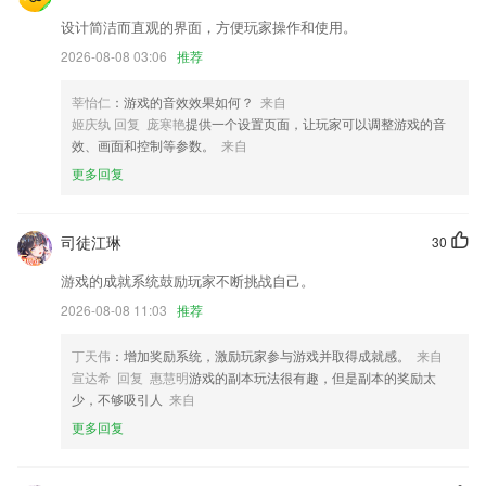
设计简洁而直观的界面，方便玩家操作和使用。
游戏推荐大升级！好看更好玩！
2026-08-08 03:06
推荐
以上就是天博体育官方平台入口的介绍，如果您喜欢这款软件，您可以到
应用商店进行打分评论，说出您的使用经历，以帮助我们更好的对产品进
莘怡仁
：游戏的音效效果如何？
来自
行优化修改。
姬庆纨 回复 庞寒艳
提供一个设置页面，让玩家可以调整游戏的音
【关于我们】增加产品介绍，全面展现平台服务能力；
效、画面和控制等参数。
来自
更多回复
优化区县频道相关功能
增加一键截屏反馈分享
司徒江琳
30
优化国际机票查询
联系我们
游戏的成就系统鼓励玩家不断挑战自己。
以上就是易球成名app下载的介绍，如果您喜欢这款软件，您可以到应用
2026-08-08 11:03
推荐
商店进行打分评论，说出您的使用经历，以帮助我们更好的对产品进行优
化修改。
丁天伟
：增加奖励系统，激励玩家参与游戏并取得成就感。
来自
宣达希 回复 惠慧明
游戏的副本玩法很有趣，但是副本的奖励太
少，不够吸引人
来自
更多回复