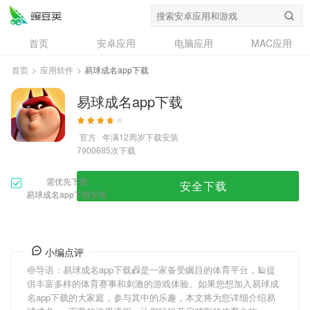
首页
安卓应用
电脑应用
MAC应用
资讯
专题
设计奖
创意应用
首页
>
应用软件
>
易球成名app下载
问答
易球成名app下载
官方
年满12周岁
下载安装
次下载
7900685
需优先下载
安全下载
易球成名app下载安装
小编点评
🍥导语：
易球成名app下载
📠是一家备受瞩目的体育平台，🕌提
供丰富多样的体育赛事和刺激的游戏体验。如果您想加入
易球成
名app下载
的大家庭，参与其中的乐趣，本文将为您详细介绍
易