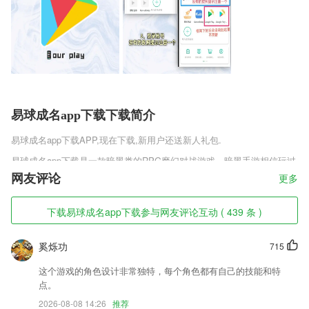
易球成名app下载下载简介
易球成名app下载
APP,现在下载,新用户还送新人礼包.
易球成名app下载是一款暗黑类的RPG魔幻对战游戏，暗黑手游相信玩过
的人都会被神器的装备系统，超强的单件与套装所吸引，几种职业自由选
网友评论
更多
择，同种职业不同技能玩法各有千秋，高难度副本极致操作击杀boss获
取强力装备，提升等级升级大招，炫酷华丽时装属性加成，强大魔宠助你
下载易球成名app下载参与网友评论互动 ( 439 条 )
在这个暗黑底下中称王。
易球成名app下载软件特色
奚烁功
715
1,早读、课前预习、课后巩固
这个游戏的角色设计非常独特，每个角色都有自己的技能和特
2,提供给您最需要的优质科普文章，个性化订阅，精准化推荐，让科普学
点。
习更容易！
2026-08-08 14:26
推荐