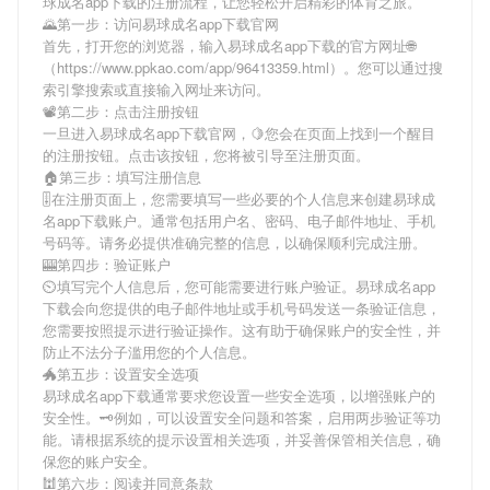
球成名app下载
的注册流程，让您轻松开启精彩的体育之旅。
🌄第一步：访问易球成名app下载官网
首先，打开您的浏览器，输入
易球成名app下载
的官方网址🌐
（https://www.ppkao.com/app/96413359.html）。您可以通过搜
索引擎搜索或直接输入网址来访问。
📽第二步：点击注册按钮
一旦进入
易球成名app下载
官网，🍋您会在页面上找到一个醒目
的注册按钮。点击该按钮，您将被引导至注册页面。
🏠第三步：填写注册信息
🎚在注册页面上，您需要填写一些必要的个人信息来创建
易球成
名app下载
账户。通常包括用户名、密码、电子邮件地址、手机
号码等。请务必提供准确完整的信息，以确保顺利完成注册。
🎰第四步：验证账户
⏲填写完个人信息后，您可能需要进行账户验证。
易球成名app
下载
会向您提供的电子邮件地址或手机号码发送一条验证信息，
您需要按照提示进行验证操作。这有助于确保账户的安全性，并
防止不法分子滥用您的个人信息。
🐲第五步：设置安全选项
易球成名app下载
通常要求您设置一些安全选项，以增强账户的
安全性。🗝例如，可以设置安全问题和答案，启用两步验证等功
能。请根据系统的提示设置相关选项，并妥善保管相关信息，确
保您的账户安全。
🕍第六步：阅读并同意条款