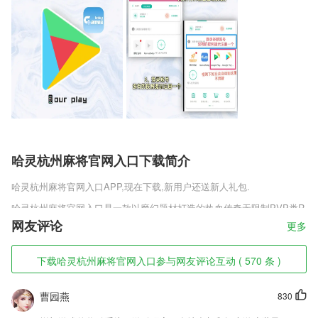
哈灵杭州麻将官网入口下载简介
哈灵杭州麻将官网入口
APP,现在下载,新用户还送新人礼包.
哈灵杭州麻将官网入口是一款以魔幻题材打造的热血传奇无限制PVP类R
PG手机游戏，游戏中有战法道三职业可选，每个职业都是相互克制的，
网友评论
更多
发挥出最大的实力来挑战世界boss，手持战力超强的武器，释放出凶猛
的霸气，操作连击的招式，解锁出更多的装备使用。端游的战斗场景，多
下载哈灵杭州麻将官网入口参与网友评论互动 ( 570 条 )
种不同的职业设置，高清的画面流畅的操作技术，斩杀超强敌人。
哈灵杭州麻将官网入口软件特色
曹园燕
830
1,显示出来的订单信息非常的详细和清晰，方便更好的配送。