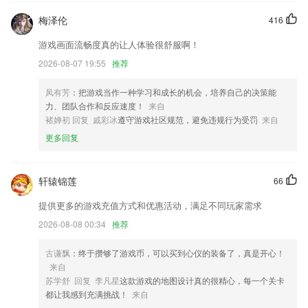
6.历年真题可以在这里找到和练习，每个题目的答案与解析可以实时查
梅泽伦
416
看；
游戏画面流畅度真的让人体验很舒服啊！
哈灵杭州麻将官网入口更新了什么?
2026-08-07 19:55
推荐
优化一些细节体验！
凤有芳
：把游戏当作一种学习和成长的机会，培养自己的决策能
新用户福利升级：享首月全场漫画免费畅读~
力、团队合作和反应速度！
来自
Bugs修复
褚婵初 回复 戚彩冰
遵守游戏社区规范，避免违规行为受罚
来自
更多回复
修复了部分机型无法使用金币兑换的bug
增加了图片修复功能
轩辕锦莲
66
个人信息：专属信息 一码通城
联系我们
提供更多的游戏充值方式和优惠活动，满足不同玩家需求
以上就是哈灵杭州麻将官网入口的介绍，如果您喜欢这款软件，您可以到
2026-08-08 00:34
推荐
应用商店进行打分评论，说出您的使用经历，以帮助我们更好的对产品进
行优化修改。
古谦飘
：终于攒够了游戏币，可以买到心仪的装备了，真是开心！
来自
苏学舒 回复 李凡星
这款游戏的地图设计真的很精心，每一个关卡
都让我感到充满挑战！
来自