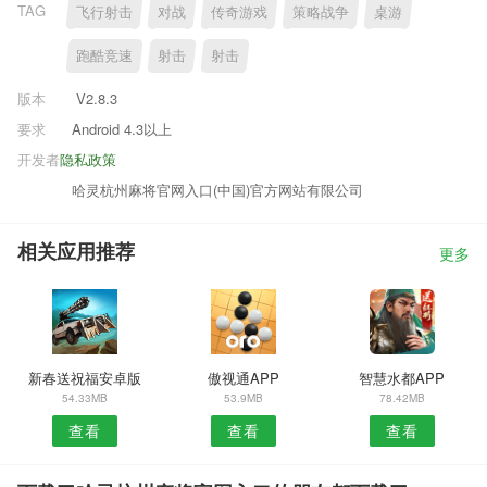
TAG
飞行射击
对战
传奇游戏
策略战争
桌游
跑酷竞速
射击
射击
版本
V2.8.3
要求
Android 4.3以上
开发者
隐私政策
哈灵杭州麻将官网入口(中国)官方网站有限公司
相关应用推荐
更多
新春送祝福安卓版
傲视通APP
智慧水都APP
54.33MB
53.9MB
78.42MB
查看
查看
查看