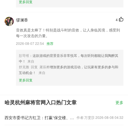
更多回复
缪澜香
4
音效真是太棒了！特别是战斗时的音效，让人身临其境，感受到
每一次攻击的力量。
2026-08-07 22:54
推荐
彭苛维
：这款游戏的背景音乐非常悦耳，每次听到都能让我陶醉其
中！
来自
舒克雅 回复 屠辰桦
增加更多的游戏活动，让玩家有更多的参与和
互动机会！
来自
更多回复
哈灵杭州麻将官网入口热门文章
更多
西安市委书记方红卫：打赢“保交楼、保回迁”攻坚战
作者:万雯莎 2026-08-08 04:32