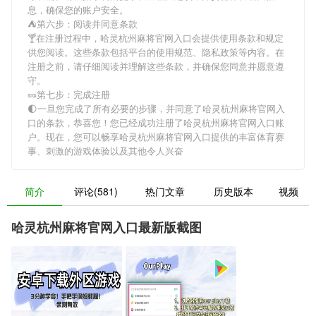
息，确保您的账户安全。
⛺️第六步：阅读并同意条款
🍸在注册过程中，
哈灵杭州麻将官网入口
会提供使用条款和规定
供您阅读。这些条款包括平台的使用规范、隐私政策等内容。在
注册之前，请仔细阅读并理解这些条款，并确保您同意并愿意遵
守。
🥜第七步：完成注册
🌓一旦您完成了所有必要的步骤，并同意了
哈灵杭州麻将官网入
口
的条款，恭喜您！您已经成功注册了哈灵杭州麻将官网入口账
户。现在，您可以畅享
哈灵杭州麻将官网入口
提供的丰富体育赛
事、刺激的游戏体验以及其他令人兴奋
简介
评论(581)
热门文章
历史版本
视频
哈灵杭州麻将官网入口最新版截图