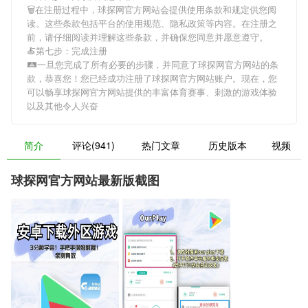
🗑在注册过程中，
球探网官方网站
会提供使用条款和规定供您阅
读。这些条款包括平台的使用规范、隐私政策等内容。在注册之
前，请仔细阅读并理解这些条款，并确保您同意并愿意遵守。
🍝第七步：完成注册
🛤一旦您完成了所有必要的步骤，并同意了
球探网官方网站
的条
款，恭喜您！您已经成功注册了球探网官方网站账户。现在，您
可以畅享
球探网官方网站
提供的丰富体育赛事、刺激的游戏体验
以及其他令人兴奋
简介
评论(941)
热门文章
历史版本
视频
球探网官方网站最新版截图