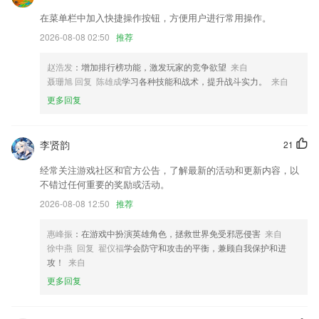
增加“春节有房”专辑;
在菜单栏中加入快捷操作按钮，方便用户进行常用操作。
修复了一些已知bug，优化产品使用体验。
2026-08-08 02:50
推荐
新增公告和消息功能
赵浩发
：增加排行榜功能，激发玩家的竞争欲望
来自
新增邀请好友的功能；
聂珊旭 回复 陈雄成
学习各种技能和战术，提升战斗实力。
来自
线上代售增加公告弹窗
更多回复
新增了工作台相关功能；
联系我们
李贤韵
21
以上就是球探网官方网站的介绍，如果您喜欢这款软件，您可以到应用商
店进行打分评论，说出您的使用经历，以帮助我们更好的对产品进行优化
经常关注游戏社区和官方公告，了解最新的活动和更新内容，以
修改。
不错过任何重要的奖励或活动。
2026-08-08 12:50
推荐
惠峰振
：在游戏中扮演英雄角色，拯救世界免受邪恶侵害
来自
徐中燕 回复 翟仪福
学会防守和攻击的平衡，兼顾自我保护和进
攻！
来自
更多回复