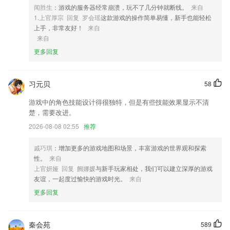
4,知识文档：团队知识快速上传共享、聚焦沉淀；
闻胜生
：游戏的服务器经常崩溃，玩不了几分钟就断线。
来自
5,全面性智能办公功能，这里为各位带来了超强的办公技术一键提供各位
1.上官厚宗 回复 罗会瑶
这款游戏的操作简单易懂，新手也能轻松
帮助
上手，非常友好！
来自
来自
6,科学计算器: 儿童早教、数学启蒙培养、数学口算检查，数学思维解方
程。
更多回复
球探网官方网站软件优势
习元贝
58
1.·复习，是将课文的内容汇总，中英文直接对照朗读
2.与您英语学习同步，掌上便捷完结教师安置的作业。
游戏中的角色技能设计得很独特，但是有些技能效果显示不清
楚，需要改进。
3.·原贴直接展现，没有任何的加工
2026-08-08 02:55
推荐
4.急救方法和技术科学可靠
5.这是一个很酷的教育数学游戏，可以帮助孩子学习乘法表。测试您的大
戚巧琪
：增加更多的游戏地图和场景，丰富游戏的世界观和探索
脑，提高智商并解决数学测验。
性。
来自
上官妍娅 回复 阙娜媛
与新手玩家相处，我们可以建立深厚的游戏
6.暨南大学、华南农业大学、国家开放大学、广东金融学院、汕头大学、
友谊，一起度过愉快的游戏时光。
来自
东莞理工学院、广州商学院等数十所合作院校，覆盖会计、行政管理、汉
更多回复
语言文学、土木工程、学前教育、金融管理、市场营销、计算机网络技术
等数十个文史类、理工类、艺术类专业。
球探网官方网站更新了什么?
秦会苑
589