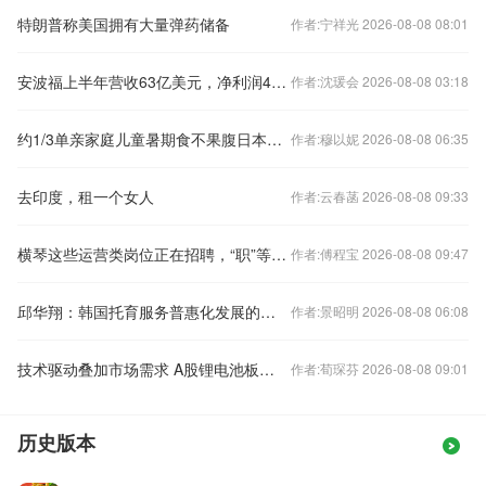
特朗普称美国拥有大量弹药储备
作者:宁祥光 2026-08-08 08:01
安波福上半年营收63亿美元，净利润4.27亿美元
作者:沈瑗会 2026-08-08 03:18
约1/3单亲家庭儿童暑期食不果腹日本儿童贫困问题日益突出
作者:穆以妮 2026-08-08 06:35
去印度，租一个女人
作者:云春菡 2026-08-08 09:33
横琴这些运营类岗位正在招聘，“职”等您来！
作者:傅程宝 2026-08-08 09:47
邱华翔：韩国托育服务普惠化发展的动力机制、制度路径与政策效应
作者:景昭明 2026-08-08 06:08
技术驱动叠加市场需求 A股锂电池板块回暖
作者:荀琛芬 2026-08-08 09:01
历史版本