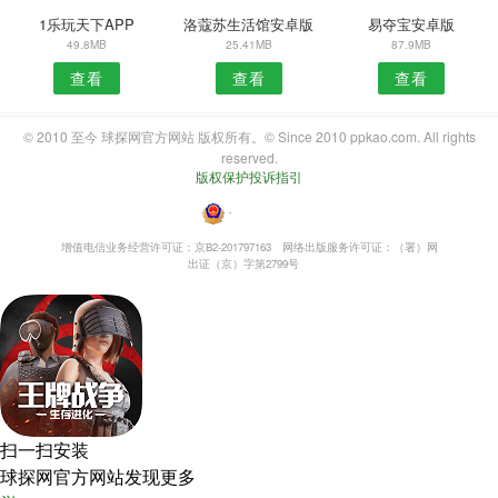
1乐玩天下APP
洛蔻苏生活馆安卓版
易夺宝安卓版
49.8MB
25.41MB
87.9MB
查看
查看
查看
© 2010 至今 球探网官方网站 版权所有。© Since 2010 ppkao.com. All rights
reserved.
版权保护投诉指引
・
增值电信业务经营许可证：京B2-201797163
网络出版服务许可证：（署）网
出证（京）字第2799号
扫一扫安装
球探网官方网站发现更多