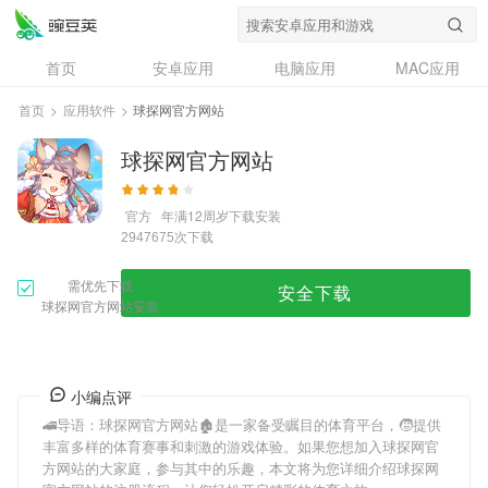
首页
安卓应用
电脑应用
MAC应用
资讯
专题
设计奖
创意应用
首页
>
应用软件
>
球探网官方网站
问答
球探网官方网站
官方
年满12周岁
下载安装
次下载
2947675
需优先下载
安全下载
球探网官方网站安装
小编点评
🚄导语：
球探网官方网站
🏚是一家备受瞩目的体育平台，🧒提供
丰富多样的体育赛事和刺激的游戏体验。如果您想加入
球探网官
方网站
的大家庭，参与其中的乐趣，本文将为您详细介绍
球探网