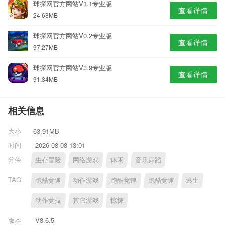
球探网官方网站V1.1专业版
查看详情
24.68MB
球探网官方网站V0.2专业版
查看详情
97.27MB
球探网官方网站V3.9专业版
查看详情
91.34MB
相关信息
大小
63.91MB
时间
2026-08-08 13:01
分类
生存冒险
网络游戏
休闲
音乐舞蹈
TAG
跑酷竞速
动作游戏
跑酷竞速
跑酷竞速
逃生
动作竞技
其它游戏
惊悚
版本
V8.6.5