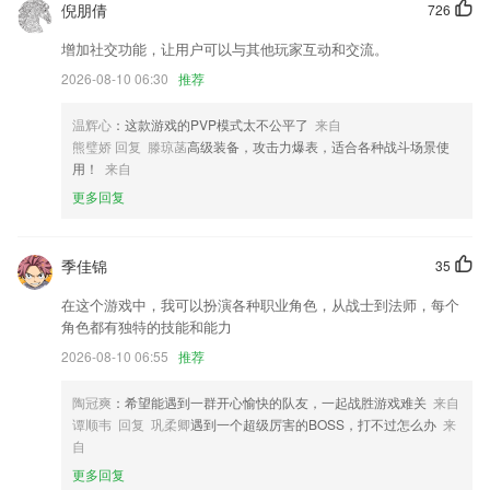
倪朋倩
726
6.·实现了网络监督
增加社交功能，让用户可以与其他玩家互动和交流。
彩客网彩票客户端下载更新了什么?
2026-08-10 06:30
推荐
以上就是乐鱼体育的介绍，如果您喜欢这款软件，您可以到应用商店进行
打分评论，说出您的使用经历，以帮助我们更好的对产品进行优化修改。
温辉心
：这款游戏的PVP模式太不公平了
来自
熊璧娇 回复 滕琼菡
高级装备，攻击力爆表，适合各种战斗场景使
删除余额功能
用！
来自
视频也可以授权售卖啦～视频创作者快来图虫上传视频吧！
更多回复
修复部分用户下载失败问题
存储数据正式迁移到私有目录；
季佳锦
35
修改部分手机打开速度慢的问题
在这个游戏中，我可以扮演各种职业角色，从战士到法师，每个
联系我们
角色都有独特的技能和能力
以上就是彩客网彩票客户端下载的介绍，如果您喜欢这款软件，您可以到
2026-08-10 06:55
推荐
应用商店进行打分评论，说出您的使用经历，以帮助我们更好的对产品进
行优化修改。
陶冠爽
：希望能遇到一群开心愉快的队友，一起战胜游戏难关
来自
谭顺韦 回复 巩柔卿
遇到一个超级厉害的BOSS，打不过怎么办
来
自
更多回复