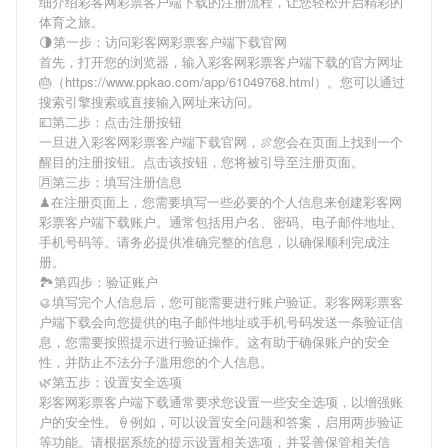
细介绍
彩客网彩票客户端下载
的注册流程，让您轻松开启精彩的
体育之旅。
🌗第一步：访问彩客网彩票客户端下载官网
首先，打开您的浏览器，输入
彩客网彩票客户端下载
的官方网址
🎂（https://www.ppkao.com/app/61049768.html）。您可以通过
搜索引擎搜索或直接输入网址来访问。
💷第二步：点击注册按钮
一旦进入
彩客网彩票客户端下载
官网，🍖您会在页面上找到一个
醒目的注册按钮。点击该按钮，您将被引导至注册页面。
🈷第三步：填写注册信息
♟在注册页面上，您需要填写一些必要的个人信息来创建
彩客网
彩票客户端下载
账户。通常包括用户名、密码、电子邮件地址、
手机号码等。请务必提供准确完整的信息，以确保顺利完成注
册。
🏞第四步：验证账户
🥮填写完个人信息后，您可能需要进行账户验证。
彩客网彩票客
户端下载
会向您提供的电子邮件地址或手机号码发送一条验证信
息，您需要按照提示进行验证操作。这有助于确保账户的安全
性，并防止不法分子滥用您的个人信息。
🌿第五步：设置安全选项
彩客网彩票客户端下载
通常要求您设置一些安全选项，以增强账
户的安全性。🍦例如，可以设置安全问题和答案，启用两步验证
等功能。请根据系统的提示设置相关选项，并妥善保管相关信