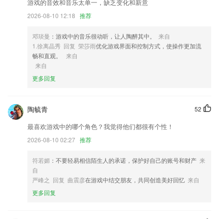
2,提供了丰富的车辆服务，包括导航出行、远程控制、车辆状态查询等
游戏的音效和音乐太单一，缺乏变化和新意
3,客服状态,可以随时设置客服的状态,查询每一个2265客服的在线状态
2026-08-10 12:18
推荐
4,365体育官网入口是一款专为广大小说作者打造的实用写作工具，在这
邓琰曼
：游戏中的音乐很动听，让人陶醉其中。
来自
里能够提供丰富功能可以帮组进行内容创作，小说、论文、以及剧本等都
1.徐离晶秀 回复 荣莎雨
优化游戏界面和控制方式，使操作更加流
可以在这里进行写作，十分便捷实用，操作也非常简单，随时都可以创
畅和直观。
来自
作，有需要的话就来下载吧！
来自
5,内置pdf渲染引擎，支持pdf文档直接阅读。重新定义下一代办公方式，
更多回复
为用户提供真正省心的高效办公软件。并且支持一键另存为pdf等常用阅
读格式。
6,转动你的转盘，看看自己能够选择到什么样的结果吧；
陶毓青
52
彩客网彩票客户端下载软件优势
最喜欢游戏中的哪个角色？我觉得他们都很有个性！
1.入门到高级，函数到数组公式，视频教程应有尽有，跟着大师学技能！
2026-08-10 02:27
推荐
2.提供了相当简单的移动端用户界面
符若媚
：不要轻易相信陌生人的承诺，保护好自己的账号和财产
来
3.内容丰富，经典儿歌、英文启蒙、热门精品动画、诗词国学、成语故
自
事、睡前故事全都有!
严峰之 回复 曲震彦
在游戏中结交朋友，共同创造美好回忆
来自
更多回复
4.收藏夹：针对性练习，2265提高通过率，可在练习过程中自行收录题目
到收藏夹，形成自己的小题库。
5.足不出户就能学，小白快速成为大神。