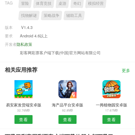
TAG
冒险
体育竞技
桌游
奇幻
模拟经营
找物解谜
策略战争
辅助工具
版本
V1.4.3
要求
Android 4.6以上
开发者
隐私政策
彩客网彩票客户端下载(中国)官方网站有限公司
相关应用推荐
更多
易安家发货端安卓版
海产品平台安卓版
一拇植物园安卓版
32.76MB
92.8MB
17.67MB
查看
查看
查看