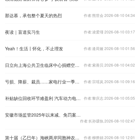
那达慕，承包整个夏天的热烈
作者:熊世会 2026-08-10 04:34
夜读｜盲道实习生
作者:凌爱瑾 2026-08-10 03:17
Yeah！生活丨怀化，不止理发
作者:逄荷娅 2026-08-10 01:56
日立向上海公共卫生临床中心捐赠空气净化器
作者:索善贝 2026-08-10 04:02
亏损、降薪、裁员……家电行业一季度艰难求存
作者:宗瑶岚 2026-08-10 09:16
补贴缺位回收环节难盈利 汽车动力电池回收形势紧迫
作者:黎庆志 2026-08-10 05:05
安徽市场监管2025年以来减、免罚案件超3万件
作者:长孙瑗纨 2026-08-10 02:47
第十届（乙巳年）海峡两岸同胞神农炎帝故里民间交流活动在高平举行
作者:柳骅娟 2026-08-10 12:01