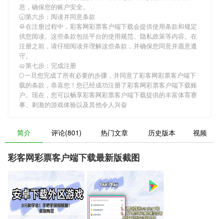
息，确保您的账户安全。
🕣第六步：阅读并同意条款
🥁在注册过程中，
彩客网彩票客户端下载
会提供使用条款和规定
供您阅读。这些条款包括平台的使用规范、隐私政策等内容。在
注册之前，请仔细阅读并理解这些条款，并确保您同意并愿意遵
守。
🥨第七步：完成注册
🌕一旦您完成了所有必要的步骤，并同意了
彩客网彩票客户端下
载
的条款，恭喜您！您已经成功注册了彩客网彩票客户端下载账
户。现在，您可以畅享
彩客网彩票客户端下载
提供的丰富体育赛
事、刺激的游戏体验以及其他令人兴奋
简介
评论(801)
热门文章
历史版本
视频
彩客网彩票客户端下载最新版截图