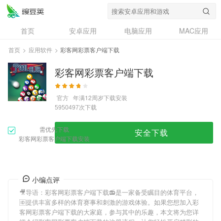
首页
安卓应用
电脑应用
MAC应用
资讯
专题
设计奖
创意应用
首页
>
应用软件
>
彩客网彩票客户端下载
问答
彩客网彩票客户端下载
官方
年满12周岁
下载安装
次下载
5950497
需优先下载
安全下载
彩客网彩票客户端下载安装
小编点评
🎥导语：
彩客网彩票客户端下载
📻是一家备受瞩目的体育平台，
🆔提供丰富多样的体育赛事和刺激的游戏体验。如果您想加入
彩
客网彩票客户端下载
的大家庭，参与其中的乐趣，本文将为您详