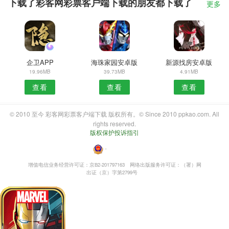
下载了彩客网彩票客户端下载的朋友都下载了
更多
企卫APP
海珠家园安卓版
新源找房安卓版
19.96MB
39.73MB
4.91MB
查看
查看
查看
© 2010 至今 彩客网彩票客户端下载 版权所有。© Since 2010 ppkao.com. All
rights reserved.
版权保护投诉指引
・
增值电信业务经营许可证：京B2-201797163
网络出版服务许可证：（署）网
出证（京）字第2799号