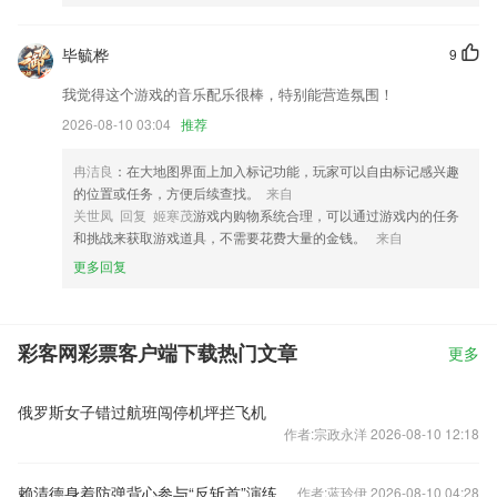
毕毓桦
9
我觉得这个游戏的音乐配乐很棒，特别能营造氛围！
2026-08-10 03:04
推荐
冉洁良
：在大地图界面上加入标记功能，玩家可以自由标记感兴趣
的位置或任务，方便后续查找。
来自
关世凤 回复 姬寒茂
游戏内购物系统合理，可以通过游戏内的任务
和挑战来获取游戏道具，不需要花费大量的金钱。
来自
更多回复
彩客网彩票客户端下载热门文章
更多
俄罗斯女子错过航班闯停机坪拦飞机
作者:宗政永洋 2026-08-10 12:18
赖清德身着防弹背心参与“反斩首”演练
作者:蓝玲伊 2026-08-10 04:28