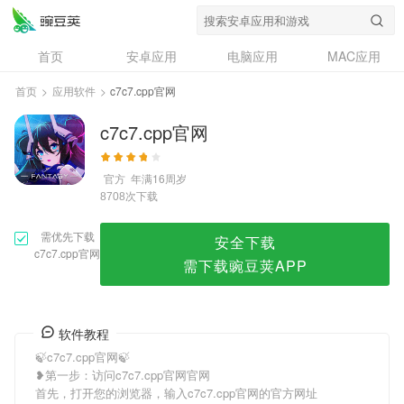
c7c7.cpp官网
首页
安卓应用
电脑应用
MAC应用
资讯
专题
设计奖
创意应用
首页
>
应用软件
>
c7c7.cpp官网
问答
c7c7.cpp官网
官方
年满16周岁
次下载
8708
需优先下载
安全下载
c7c7.cpp官网
需下载豌豆荚APP
软件教程
🍃c7c7.cpp官网🍃
❥第一步：访问c7c7.cpp官网官网
首先，打开您的浏览器，输入c7c7.cpp官网的官方网址