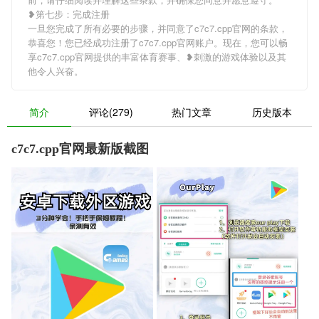
❥第七步：完成注册
一旦您完成了所有必要的步骤，并同意了c7c7.cpp官网的条款，
恭喜您！您已经成功注册了c7c7.cpp官网账户。现在，您可以畅
享c7c7.cpp官网提供的丰富体育赛事、❥刺激的游戏体验以及其
他令人兴奋。
简介
评论(279)
热门文章
历史版本
c7c7.cpp官网最新版截图