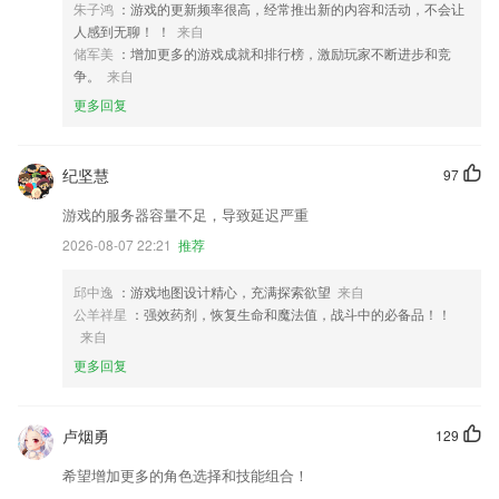
朱子鸿
：游戏的更新频率很高，经常推出新的内容和活动，不会让
人感到无聊！ ！
来自
储军美
：增加更多的游戏成就和排行榜，激励玩家不断进步和竞
争。
来自
更多回复
纪坚慧
97
游戏的服务器容量不足，导致延迟严重
2026-08-07 22:21
推荐
邱中逸
：游戏地图设计精心，充满探索欲望
来自
公羊祥星
：强效药剂，恢复生命和魔法值，战斗中的必备品！！
来自
更多回复
卢烟勇
129
希望增加更多的角色选择和技能组合！