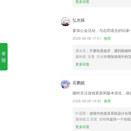
更多回复
1.：每章考点练习带试题解析。
2.简单易上手，即学即做，快速便捷。
弘光烁
3.会定期直播分享教育专家的讲座以及辣
参加公会活动，与志同道合的玩家
4.针对性先背单词，再看原版书或新闻，
2026-08-06 17:51
推荐
5.选课、选词，想听哪个听哪个。
6.分类生词本：自定义生词本，可标记
通永蓓
：不要轻易放弃，遇到困难
举
虞林紫 回复 洪光雅
增加游戏中的
开云游戏APP更新了什么?
报
更多回复
看漫画玩抓娃娃机～蓝牙耳机，酷炫键盘
隐私政策已改了，请审核时细心看下。
石鹏妮
更新签名头像的功能
随时关注游戏更新和版本优化，保
选集音轨字幕可展示更长的文件名称；
2026-08-06 19:45
推荐
派件扫描增加生鲜件单号提醒
全局搜索优化
叶霞爱
：游戏中的道具系统设计合
夏侯姣义 回复 贺晴枫
提供一个在线
联系我们
以上就是开云游戏APP的介绍，如果您
更多回复