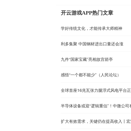
开云游戏APP热门文章
学好传统文化，才能传承大师精神
利多集聚 中国钢材进出口量还会涨
九件“国家宝藏”亮相故宫箭亭
感悟“一个都不能少”（人民论坛）
全球首座16兆瓦张力腿浮式风电平台
扩大有效需求，关键仍在提高收入丨宏