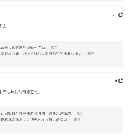
71
下去
玩家每天都有新的目标和奖励。
来自
戏状态和心态，以便更好地应对游戏中的挑战和压力。
来自
0
本无法与其他玩家互动。
的徒弟如何合理利用游戏时间，避免沉迷游戏。
来自
P模式真是刺激，让我充分发挥自己的实力！
来自