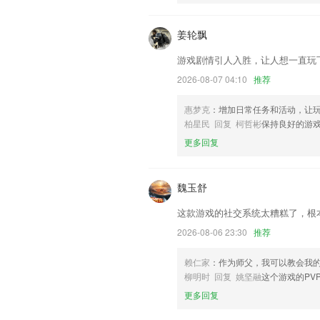
帮助我们更好的对产品进行优化修改。
姜轮飘
游戏剧情引人入胜，让人想一直玩
2026-08-07 04:10
推荐
惠梦克
：增加日常任务和活动，让
柏星民 回复 柯哲彬
保持良好的游
更多回复
魏玉舒
这款游戏的社交系统太糟糕了，根
2026-08-06 23:30
推荐
赖仁家
：作为师父，我可以教会我
柳明时 回复 姚坚融
这个游戏的PV
更多回复