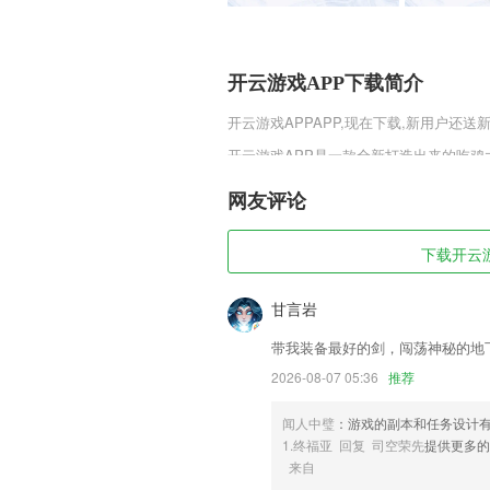
开云游戏APP下载简介
开云游戏APP
APP,现在下载,新用户还送
开云游戏APP是一款全新打造出来的吃
可以帮助玩家们达到事半功倍的效果，可
接瞬间击杀对手。
网友评论
开云游戏APP软件特色
下载开云游
1,清晰接单，实时导航，掌握全程；
2,因为我们不只是冰冷冷的软件，会有专
甘言岩
3,四、学习方便省时
带我装备最好的剑，闯荡神秘的地
4,4）显示当前位置磁场强度，方便您对
2026-08-07 05:36
推荐
5,【练习排行榜】
闻人中璧
：游戏的副本和任务设计
6,为商家带来更便捷的旺铺交易服务，线
1.终福亚 回复 司空荣先
提供更多
开云游戏APP软件优势
来自