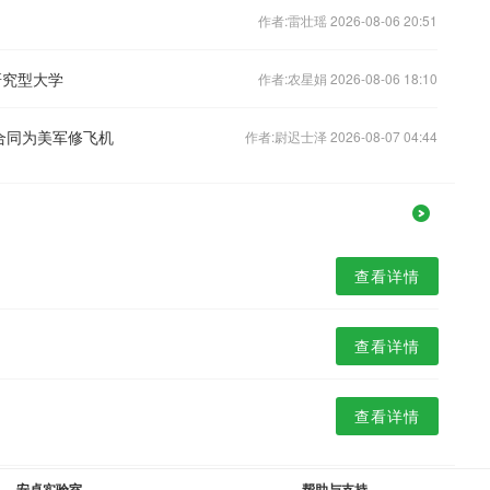
作者:雷壮瑶 2026-08-06 20:51
研究型大学
作者:农星娟 2026-08-06 18:10
合同为美军修飞机
作者:尉迟士泽 2026-08-07 04:44
查看详情
查看详情
查看详情
安卓实验室
帮助与支持