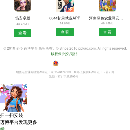
场安卓版
0044甘肃就业APP
河南绿色农业网安卓版
94.8MB
49.15MB
40.46MB
查看
查看
查看
© 2010 至今 迈博平台 版权所有。© Since 2010 ppkao.com. All rights reserved.
版权保护投诉指引
・
增值电信业务经营许可证：京B2-201797163
网络出版服务许可证：（署）网
出证（京）字第2799号
扫一扫安装
迈博平台发现更多
举