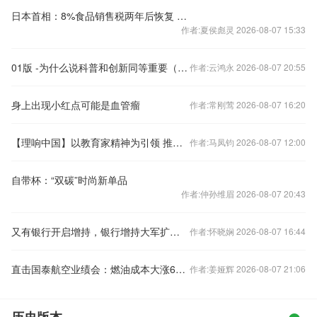
日本首相：8%食品销售税两年后恢复 是为维持市场信任
作者:夏侯彪灵 2026-08-07 15:33
01版 -为什么说科普和创新同等重要（读者点题·共同关注）
作者:云鸿永 2026-08-07 20:55
身上出现小红点可能是血管瘤
作者:常刚莺 2026-08-07 16:20
【理响中国】以教育家精神为引领 推动师范教育高质量发展
作者:马凤钧 2026-08-07 12:00
自带杯：“双碳”时尚新单品
作者:仲孙维眉 2026-08-07 20:43
又有银行开启增持，银行增持大军扩充至12家
作者:怀晓娴 2026-08-07 16:44
直击国泰航空业绩会：燃油成本大涨67%仍赚62亿港元，称“燃油价格压力下半年将持续”
作者:姜娅辉 2026-08-07 21:06