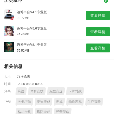
历史版本
迈博平台V4.1专业版
查看详情
32.77MB
迈博平台V5.6专业版
查看详情
74.46MB
迈博平台V8.1专业版
查看详情
76.52MB
相关信息
大小
71.64MB
时间
2026-08-08 00:00
分类
悬疑
体育竞技
跑酷竞速
卡牌对战
TAG
关卡塔防
宠物养成
养成
动作游戏
生存冒险
格斗街机
塔防游戏
经营策略