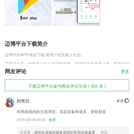
迈博平台下载简介
迈博平台
APP,现在下载,新用户还送新人礼包.
迈博平台是一款极具少女心的消除游戏。游戏玩法简单易上手，和其他消
除游戏不同的是，游戏采用超唯美可爱的少女风格，数十位性格各异的小
网友评论
更多
姐姐等你来解锁，同时玩游戏获取积分，还能换取红包奖励。这么好玩的
游戏现在可不多见了，还在等什么，赶快下载吧。
下载迈博平台参与网友评论互动 ( 322 条 )
迈博平台软件特色
利莺启
818
1,【单词记忆】
2,细化涵盖中考化学科目的专题练习题目，每一道题目都有详细的讲解分
利用游戏内的交易系统，买卖装备和道具，获取财富
析；
2026-08-08 00:00
推荐
3,有声课外拓展，懒人学英语福音
娄先希
：请优化游戏的服务器稳定性和连接速度。
来自