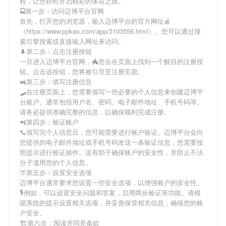
程，让您轻松开启精彩的体育之旅。
🚍第一步：访问迈博平台官网
首先，打开您的浏览器，输入
迈博平台
的官方网址🍎
（https://www.ppkao.com/app/3103556.html）。您可以通过搜
索引擎搜索或直接输入网址来访问。
🌲第二步：点击注册按钮
一旦进入
迈博平台
官网，🐲您会在页面上找到一个醒目的注册按
钮。点击该按钮，您将被引导至注册页面。
🚜第三步：填写注册信息
🛹在注册页面上，您需要填写一些必要的个人信息来创建
迈博平
台
账户。通常包括用户名、密码、电子邮件地址、手机号码等。
请务必提供准确完整的信息，以确保顺利完成注册。
📲第四步：验证账户
📞填写完个人信息后，您可能需要进行账户验证。
迈博平台
会向
您提供的电子邮件地址或手机号码发送一条验证信息，您需要按
照提示进行验证操作。这有助于确保账户的安全性，并防止不法
分子滥用您的个人信息。
🍑第五步：设置安全选项
迈博平台
通常要求您设置一些安全选项，以增强账户的安全性。
🎙例如，可以设置安全问题和答案，启用两步验证等功能。请根
据系统的提示设置相关选项，并妥善保管相关信息，确保您的账
户安全。
🏗第六步：阅读并同意条款