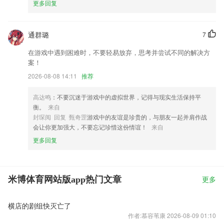
更多回复
通群璐
7
在游戏中遇到困难时，不要轻易放弃，思考并尝试不同的解决方
案！
2026-08-08 14:11
推荐
高达鸣
：不要沉迷于游戏中的虚拟世界，记得与现实生活保持平
衡。
来自
封琛阅 回复 甄奇罡
游戏中的友谊是珍贵的，与朋友一起并肩作战
会让你更加强大，不要忘记珍惜这份情谊！
来自
更多回复
米博体育网站版app热门文章
更多
横店的剧组快灭亡了
作者:慕容苇康 2026-08-09 01:10