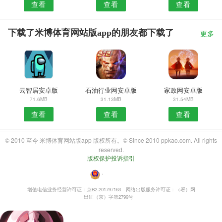
查看
查看
查看
下载了米博体育网站版app的朋友都下载了
更多
云智居安卓版
石油行业网安卓版
家政网安卓版
71.6MB
31.13MB
31.54MB
查看
查看
查看
© 2010 至今 米博体育网站版app 版权所有。© Since 2010 ppkao.com. All rights
reserved.
版权保护投诉指引
・
增值电信业务经营许可证：京B2-201797163
网络出版服务许可证：（署）网
出证（京）字第2799号