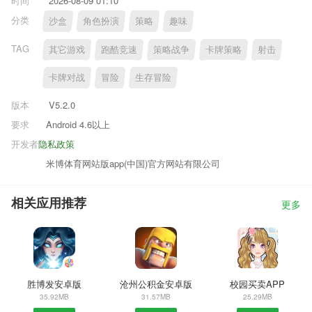
时间
2026-08-09 01:10
分类
沙盒
角色扮演
策略
趣味
TAG
其它游戏
跑酷竞速
策略战争
卡牌策略
射击
卡牌对战
冒险
生存冒险
版本
V5.2.0
要求
Android 4.6以上
开发者
隐私政策
米博体育网站版app(中国)官方网站有限公司
相关应用推荐
更多
胜博发安卓版
沧州公积金安卓版
校园买卖APP
35.92MB
31.57MB
25.29MB