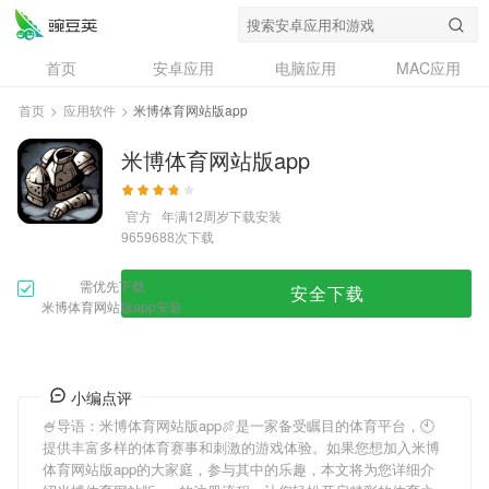
首页
安卓应用
电脑应用
MAC应用
资讯
专题
设计奖
创意应用
首页
>
应用软件
>
米博体育网站版app
问答
米博体育网站版app
官方
年满12周岁
下载安装
次下载
9659688
需优先下载
安全下载
米博体育网站版app安装
小编点评
🍧导语：
米博体育网站版app
🍖是一家备受瞩目的体育平台，🕙
提供丰富多样的体育赛事和刺激的游戏体验。如果您想加入
米博
体育网站版app
的大家庭，参与其中的乐趣，本文将为您详细介