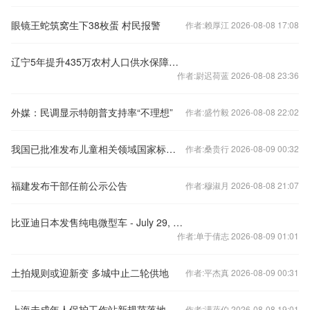
眼镜王蛇筑窝生下38枚蛋 村民报警
作者:赖厚江 2026-08-08 17:08
辽宁5年提升435万农村人口供水保障水平
作者:尉迟荷蓝 2026-08-08 23:36
外媒：民调显示特朗普支持率“不理想”
作者:盛竹毅 2026-08-08 22:02
我国已批准发布儿童相关领域国家标准210余项
作者:桑贵行 2026-08-09 00:32
福建发布干部任前公示公告
作者:穆淑月 2026-08-08 21:07
比亚迪日本发售纯电微型车 - July 29, 2026
作者:单于倩志 2026-08-09 01:01
土拍规则或迎新变 多城中止二轮供地
作者:平杰真 2026-08-09 00:31
上海未成年人保护工作站新规范落地
作者:满蓓伯 2026-08-08 19:01