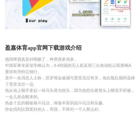
盈嘉体育app官网下载游戏介绍
德国啤酒真是好喝极了，种类很多很多。
中国军事专家张学峰认为，3-4吨级的无人机采用三台发动机让双尾蝎A
显得有些特立独行。
其中一名消息人士称，苏罗维金被捕与普里戈任有关，他在叛乱期间选择
了普里戈任一边。
他从地上顺手拿起一块马头骨当枕头，因为他想在硬骨头上睡觉不舒服，
一会儿就会醒来的。
热血十足的横板格斗玩法，体验丰富的战斗玩法和乐趣。
你会找到比我更好的人，而我，不再对一个人那么好。