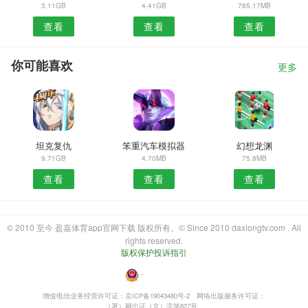
3.11GB
4.41GB
785.17MB
查看
查看
查看
你可能喜欢
更多
坦克复仇
笨重汽车模拟器
幻想龙渊
9.71GB
4.70MB
75.8MB
查看
查看
查看
© 2010 至今 盈嘉体育app官网下载 版权所有。© Since 2010 daxiongtv.com . All
rights reserved.
版权保护投诉指引
・
增值电信业务经营许可证：京ICP备19043480号-2
网络出版服务许可证：
（署）网出证（京）字第827号