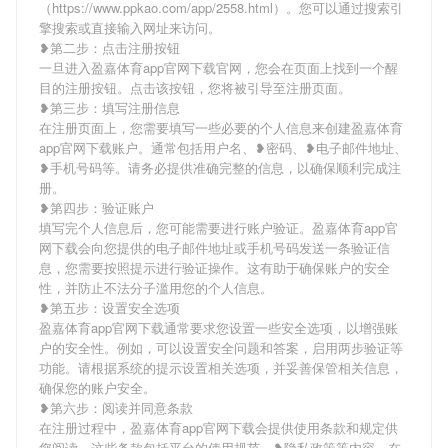
（https://www.ppkao.com/app/2558.html）。您可以通过搜索引
擎搜索或直接输入网址来访问。
❥第二步：点击注册按钮
一旦进入盈嘉体育app官网下载官网，您会在页面上找到一个醒
目的注册按钮。点击该按钮，您将被引导至注册页面。
❥第三步：填写注册信息
在注册页面上，您需要填写一些必要的个人信息来创建盈嘉体育
app官网下载账户。通常包括用户名、❥密码、❥电子邮件地址、
❥手机号码等。请务必提供准确完整的信息，以确保顺利完成注
册。
❥第四步：验证账户
填写完个人信息后，您可能需要进行账户验证。盈嘉体育app官
网下载会向您提供的电子邮件地址或手机号码发送一条验证信
息，您需要按照提示进行验证操作。这有助于确保账户的安全
性，并防止不法分子滥用您的个人信息。
❥第五步：设置安全选项
盈嘉体育app官网下载通常要求您设置一些安全选项，以增强账
户的安全性。例如，可以设置安全问题和答案，启用两步验证等
功能。请根据系统的提示设置相关选项，并妥善保管相关信息，
确保您的账户安全。
❥第六步：阅读并同意条款
在注册过程中，盈嘉体育app官网下载会提供使用条款和规定供
您阅读。这些条款包括平台的使用规范、❥隐私政策等内容。在