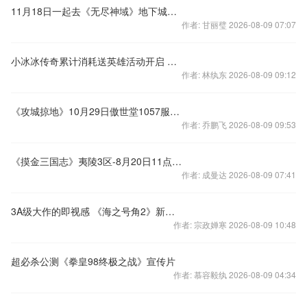
11月18日一起去《无尽神域》地下城冒险吧
作者: 甘丽璧 2026-08-09 07:07
小冰冰传奇累计消耗送英雄活动开启 火焰冲击蝙蝠骑士登场
作者: 林纨东 2026-08-09 09:12
《攻城掠地》10月29日傲世堂1057服火爆开启
作者: 乔鹏飞 2026-08-09 09:53
《摸金三国志》夷陵3区-8月20日11点开启
作者: 成曼达 2026-08-09 07:41
3A级大作的即视感 《海之号角2》新官图放出
作者: 宗政婵寒 2026-08-09 10:48
超必杀公测《拳皇98终极之战》宣传片
作者: 慕容毅纨 2026-08-09 04:34