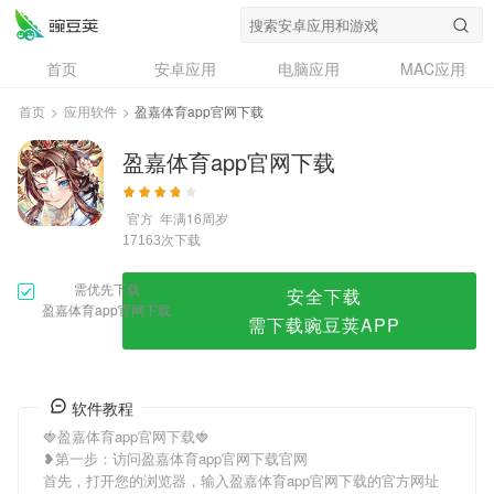
盈嘉体育app官网下载
首页
安卓应用
电脑应用
MAC应用
资讯
专题
设计奖
创意应用
首页
>
应用软件
>
盈嘉体育app官网下载
问答
盈嘉体育app官网下载
官方
年满16周岁
次下载
17163
需优先下载
安全下载
盈嘉体育app官网下载
需下载豌豆荚APP
软件教程
🍓盈嘉体育app官网下载🍓
❥第一步：访问盈嘉体育app官网下载官网
首先，打开您的浏览器，输入盈嘉体育app官网下载的官方网址