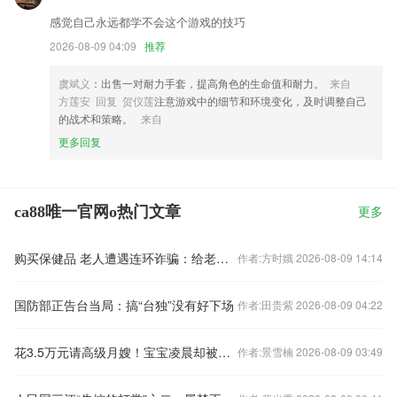
感觉自己永远都学不会这个游戏的技巧
2026-08-09 04:09
推荐
虞斌义
：出售一对耐力手套，提高角色的生命值和耐力。
来自
方莲安 回复 贺仪莲
注意游戏中的细节和环境变化，及时调整自己
的战术和策略。
来自
更多回复
ca88唯一官网o热门文章
更多
购买保健品 老人遭遇连环诈骗：给老人“洗脑” 民警守株待兔抓捕
作者:方时娥 2026-08-09 14:14
国防部正告台当局：搞“台独”没有好下场
作者:田贵紫 2026-08-09 04:22
花3.5万元请高级月嫂！宝宝凌晨却被厚被子蒙头，平台回应：正在沟通处理
作者:景雪楠 2026-08-09 03:49