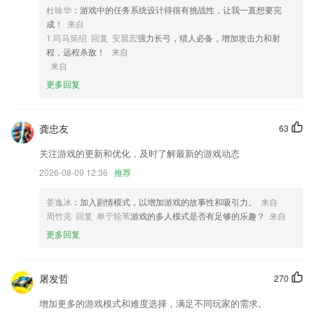
事。
杜咏华
：游戏中的任务系统设计得很有挑战性，让我一直想要完
成！
来自
4,视听服务，在这里用户能够观看到央视一套、二套等多个电视频道；
1.司马策绍 回复 安晨宏
强力长弓，猎人必备，增加攻击力和射
5,提供日期区间计算工具，能够智能查询方式真的好用。
程，远程杀敌！
来自
来自
6,支持自动开始下个定时器，自动开始休息
更多回复
ca88唯一官网o软件优势
1.在答题练习的时候，记录答题进度，利于下一次使用app学习新知识；
龚忠友
63
2.除了丰富的诗词原文外，全面的注解、释义和赏析也是一应俱全；
关注游戏的更新和优化，及时了解最新的游戏动态
3.英语跟读练口语，方便、快捷又好用
2026-08-09 12:36
推荐
4.随时随地学好课，备考路上不孤单，赶快下载app，和万千护师考生一
起打卡学习吧
姜逸冰
：加入剧情模式，以增加游戏的故事性和吸引力。
来自
5.坚持学习获得积分、兑换奖品
周竹克 回复 单于轮苇
游戏的多人模式是否有足够的乐趣？
来自
更多回复
6.作文题材、范文搜索，助您下笔入神，让学生写作文再也不发愁；
ca88唯一官网o更新了什么?
屠发哲
270
修复销售业绩报表的BUG
APP更名为”爽爽贵阳红色息烽“；
增加更多的游戏模式和难度选择，满足不同玩家的需求。