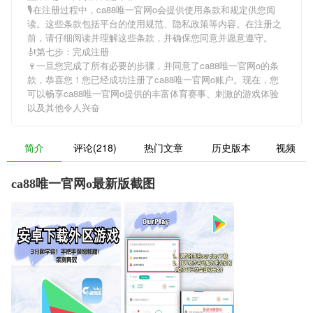
🎙在注册过程中，
ca88唯一官网o
会提供使用条款和规定供您阅
读。这些条款包括平台的使用规范、隐私政策等内容。在注册之
前，请仔细阅读并理解这些条款，并确保您同意并愿意遵守。
🎻第七步：完成注册
🍷一旦您完成了所有必要的步骤，并同意了
ca88唯一官网o
的条
款，恭喜您！您已经成功注册了ca88唯一官网o账户。现在，您
可以畅享
ca88唯一官网o
提供的丰富体育赛事、刺激的游戏体验
以及其他令人兴奋
简介
评论(218)
热门文章
历史版本
视频
ca88唯一官网o最新版截图