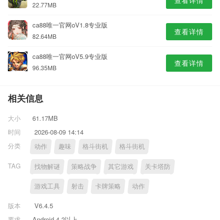
查看详情
22.77MB
ca88唯一官网oV1.8专业版
查看详情
82.64MB
ca88唯一官网oV5.9专业版
查看详情
96.35MB
相关信息
大小
61.17MB
时间
2026-08-09 14:14
分类
动作
趣味
格斗街机
格斗街机
TAG
找物解谜
策略战争
其它游戏
关卡塔防
游戏工具
射击
卡牌策略
动作
版本
V6.4.5
要求
Android 4.2以上