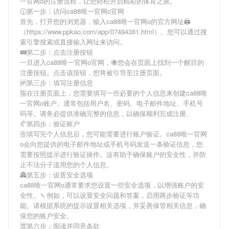
一官网o
的注册流程，让您轻松开启精彩的体育之旅。
🕦第一步：访问ca88唯一官网o官网
首先，打开您的浏览器，输入
ca88唯一官网o
的官方网址🖨
（https://www.ppkao.com/app/07494381.html）。您可以通过搜
索引擎搜索或直接输入网址来访问。
🚃第二步：点击注册按钮
一旦进入
ca88唯一官网o
官网，🐝您会在页面上找到一个醒目的
注册按钮。点击该按钮，您将被引导至注册页面。
🆙第三步：填写注册信息
🈯在注册页面上，您需要填写一些必要的个人信息来创建
ca88唯
一官网o
账户。通常包括用户名、密码、电子邮件地址、手机号
码等。请务必提供准确完整的信息，以确保顺利完成注册。
🥐第四步：验证账户
🈴填写完个人信息后，您可能需要进行账户验证。
ca88唯一官网
o
会向您提供的电子邮件地址或手机号码发送一条验证信息，您
需要按照提示进行验证操作。这有助于确保账户的安全性，并防
止不法分子滥用您的个人信息。
🏯第五步：设置安全选项
ca88唯一官网o
通常要求您设置一些安全选项，以增强账户的安
全性。🍡例如，可以设置安全问题和答案，启用两步验证等功
能。请根据系统的提示设置相关选项，并妥善保管相关信息，确
保您的账户安全。
🈺第六步：阅读并同意条款