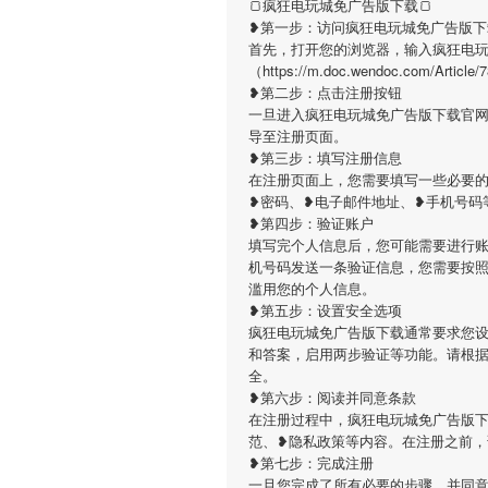
🍞疯狂电玩城免广告版下载🍞
❥第一步：访问疯狂电玩城免广告版下
首先，打开您的浏览器，输入疯狂电
（https://m.doc.wendoc.com
❥第二步：点击注册按钮
一旦进入疯狂电玩城免广告版下载官
导至注册页面。
❥第三步：填写注册信息
在注册页面上，您需要填写一些必要
❥密码、❥电子邮件地址、❥手机号码
❥第四步：验证账户
填写完个人信息后，您可能需要进行
机号码发送一条验证信息，您需要按
滥用您的个人信息。
❥第五步：设置安全选项
疯狂电玩城免广告版下载通常要求您
和答案，启用两步验证等功能。请根
全。
❥第六步：阅读并同意条款
在注册过程中，疯狂电玩城免广告版
范、❥隐私政策等内容。在注册之前
❥第七步：完成注册
一旦您完成了所有必要的步骤，并同