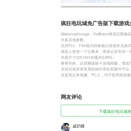
疯狂电玩城免广告版下载游戏
WatermarkImage：VidBatc
许多其他参数。
支持FLV、F4V格式转换输出其他常见格
很多人曾有一个记事本，用来记录安排一
外观尺寸225140140毫米(LWH)；
拳拳到肉，还原横版格斗游戏精髓，增加
支持目前所有常用的操作系统和硬件平台，无论
还是笔记本电脑、PC上，均可使用闻道
网友评论
下载疯狂电玩城免广
戚韵蝶