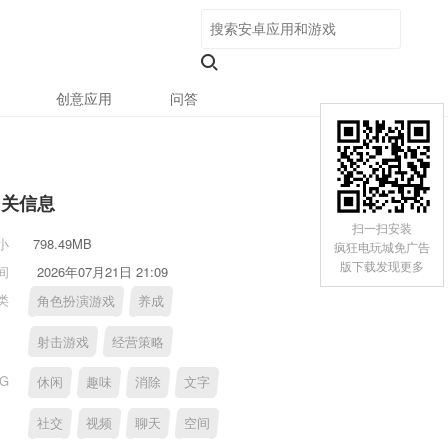
创意应用
问答
相关信息
扫一扫安装
小
798.49MB
疯狂电玩城免广告
版下载发现更多
间
2026年07月21日 21:09
类
角色扮演游戏
养成
射击游戏
经营策略
AG
休闲
趣味
消除
文字
社交
视频
聊天
空间