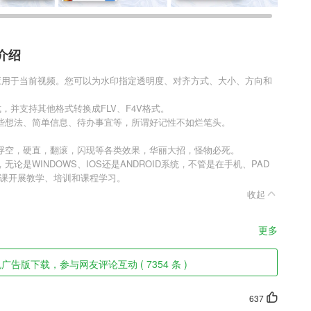
介绍
h将指定图像应用于当前视频。您可以为水印指定透明度、对齐方式、大小、方向和
式，并支持其他格式转换成FLV、F4V格式。
些想法、简单信息、待办事宜等，所谓好记性不如烂笔头。
浮空，硬直，翻滚，闪现等各类效果，华丽大招，怪物必死。
是WINDOWS、IOS还是ANDROID系统，不管是在手机、PAD
微课开展教学、培训和课程学习。
收起
更多
告版下载，参与网友评论互动 ( 7354 条 )
637