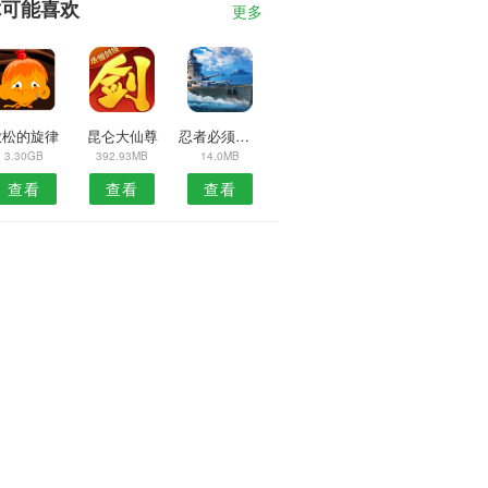
你可能喜欢
更多
放松的旋律
昆仑大仙尊
忍者必须死31.0.122
3.30GB
392.93MB
14.0MB
查看
查看
查看