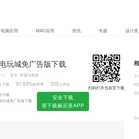
版下载
电脑应用
MAC应用
资讯
专题
设计奖
电玩城免广告版下载
官方
年满16周岁
大
次下载
97.83%
好评率
350
人评论
时
扫码打开当前页下载
分
先下载
安全下载
电玩城免广告版下载
需下载豌豆荚APP
T