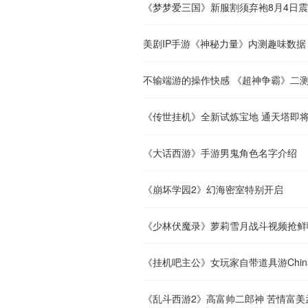
《梦梦爱三国》新服割须弃袍8月4日
美剧IP手游《神秘力量》内测趣味数据
不输端游的操作快感 《超神争霸》二
《传世挂机》全新试炼宝地 通天塔即
《大话西游》手游男鬼角色名字介绍
《崩坏学园2》幻海密室特别开启
《少林伏魔录》萝莉雪月战斗视频抢鲜
《挂机吧主公》女玩家自带道具游Chin
《乱斗西游2》高富帅二郎神 苦情富