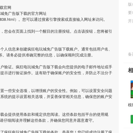
版
载官网
要
玩城免广告版下载的官方网址
/Article/7838.html）。您可以通过搜索引擎搜索或直接输入网址来访问。
开
网，您会在页面上找到一个醒目的注册按钮。点击该按钮，您将被引
的个人信息来创建疯狂电玩城免广告版下载账户。通常包括用户名、
备案
等。请务必提供准确完整的信息，以确保顺利完成注册。
账户验证。疯狂电玩城免广告版下载会向您提供的电子邮件地址或手
照提示进行验证操作。这有助于确保账户的安全性，并防止不法分子
设置一些安全选项，以增强账户的安全性。例如，可以设置安全问题
据系统的提示设置相关选项，并妥善保管相关信息，确保您的账户安
下载会提供使用条款和规定供您阅读。这些条款包括平台的使用规
，请仔细阅读并理解这些条款，并确保您同意并愿意遵守。
意了疯狂电玩城免广告版下载的条款，恭喜您！您已经成功注册了疯