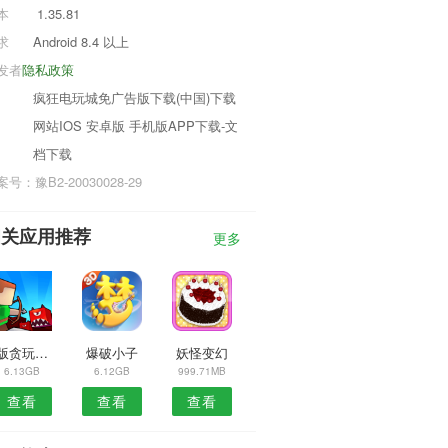
本
1.35.81
求
Android 8.4 以上
发者
隐私政策
疯狂电玩城免广告版下载(中国)下载
网站IOS 安卓版 手机版APP下载-文
档下载
号：豫B2-20030028-29
相关应用推荐
更多
模版贪玩龙城战歌
爆破小子
妖怪变幻
6.13GB
6.12GB
999.71MB
查看
查看
查看