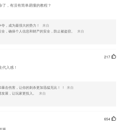
杂了，有没有简单易懂的教程？
争夺，成为最强大的势力！
来自
安全，确保个人信息和财产的安全，防止被盗窃。
来自
217
生代入感！
和暴击伤害，让你的刺杀更加迅猛无比！ ！
来自
情发展，让玩家更投入。
来自
654
严重