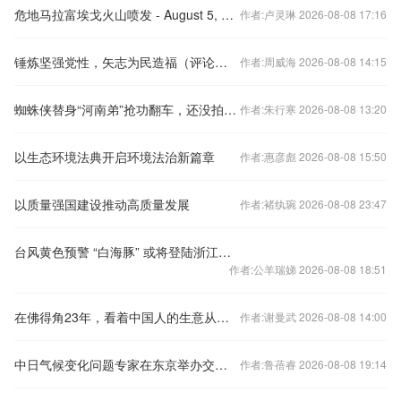
危地马拉富埃戈火山喷发 - August 5, 2026
作者:卢灵琳 2026-08-08 17:16
锤炼坚强党性，矢志为民造福（评论员观察）
作者:周威海 2026-08-08 14:15
蜘蛛侠替身“河南弟”抢功翻车，还没拍完就被剧组开除
作者:朱行寒 2026-08-08 13:20
以生态环境法典开启环境法治新篇章
作者:惠彦彪 2026-08-08 15:50
以质量强国建设推动高质量发展
作者:褚纨琬 2026-08-08 23:47
台风黄色预警 “白海豚” 或将登陆浙江至福建北部沿海地区
作者:公羊瑞娣 2026-08-08 18:51
在佛得角23年，看着中国人的生意从三蹦子做到新能源车
作者:谢曼武 2026-08-08 14:00
中日气候变化问题专家在东京举办交流会
作者:鲁蓓睿 2026-08-08 19:14