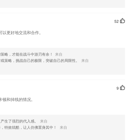
供车辆维修电池更换等服务。
喜欢这款软件，您可以到应用商店进行打分评论，说出您的使用经历，以
52
可以更好地交流和合作。
和策略，才能在战斗中游刃有余！
来自
游戏策略，挑战自己的极限，突破自己的局限性。
来自
9
卡顿和掉线的情况。
人产生了强烈的代入感。
来自
棒，特效炫酷，让人仿佛置身其中！
来自