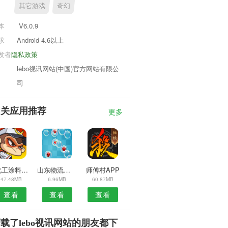
其它游戏
奇幻
本
V6.0.9
求
Android 4.6以上
发者
隐私政策
lebo视讯网站(中国)官方网站有限公
司
相关应用推荐
更多
5化工涂料商城APP
山东物流运输网安卓版
师傅村APP
47.48MB
6.96MB
60.87MB
查看
查看
查看
载了lebo视讯网站的朋友都下