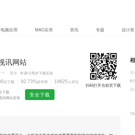
电脑应用
MAC应用
资讯
专题
设计奖
bo视讯网站
大
官方
年满12周岁
下载安装
时
30
次下载
92.73%
好评率
19625
人评论
扫码打开当前页下载
分
先下载
安全下载
o视讯网站安装
T