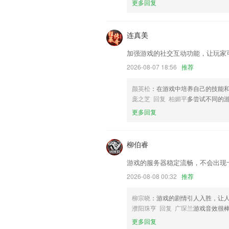
更多回复
一键下单，信无线工程师24小时内上门提
联系我们
以上就是lebo视讯网站的介绍，如果您
连真美
帮助我们更好的对产品进行优化修改。
加强游戏的社交互动功能，让玩家
2026-08-07 18:56
推荐
颜英松
：在游戏中培养自己的技能
庞之芝 回复 柏媚平
多尝试不同的
更多回复
柳伯睿
游戏的服务器稳定流畅，不会出现
2026-08-08 00:32
推荐
柳宗晓
：游戏的剧情引人入胜，让
濮阳珠亨 回复 广琛兰
游戏音效很
更多回复