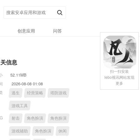
创意应用
问答
相关信息
扫一扫安装
小
52.11MB
lebo视讯网站发现
更多
间
2026-08-08 01:08
类
逃生
经营策略
塔防游戏
游戏工具
AG
射击
角色扮演
角色扮演
游戏辅助
角色扮演
休闲