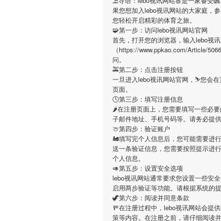
⛱导语：
lebo视讯网站
🍏是一家备受
果您想加入
lebo视讯网站
的大家庭，参
您轻松开启精彩的体育之旅。
🧩第一步：访问lebo视讯网站官网
首先，打开您的浏览器，输入
lebo视
（https://www.ppkao.com/Ar
问。
🚕第二步：点击注册按钮
一旦进入
lebo视讯网站
官网，⛷您会在
页面。
🕓第三步：填写注册信息
🌶在注册页面上，您需要填写一些必
子邮件地址、手机号码等。请务必提
🍈第四步：验证账户
🚂填写完个人信息后，您可能需要进
送一条验证信息，您需要按照提示进
个人信息。
🥑第五步：设置安全选项
lebo视讯网站
通常要求您设置一些安全
启用两步验证等功能。请根据系统的
🦖第六步：阅读并同意条款
🚥在注册过程中，
lebo视讯网站
会提供
策等内容。在注册之前，请仔细阅读