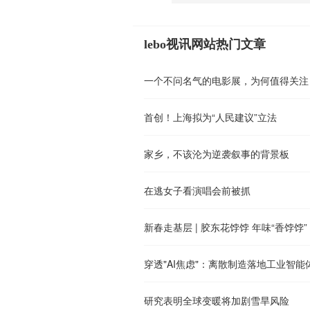
lebo视讯网站热门文章
一个不问名气的电影展，为何值得关注
首创！上海拟为“人民建议”立法
家乡，不该沦为逆袭叙事的背景板
在逃女子看演唱会前被抓
新春走基层 | 胶东花饽饽 年味“香饽饽”
穿透"AI焦虑"：离散制造落地工业智能
研究表明全球变暖将加剧雪旱风险