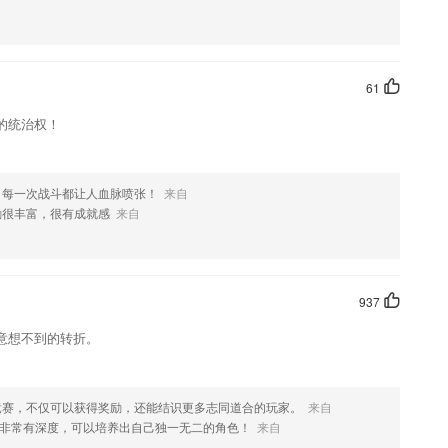
就可以自动修复照片使其清晰度提高，还原其本来面貌
也可以选择自助服务的模式，帮助学生在校园当中生活。
61
的测试题库
的统治权！
些案例帮助用户更好地去理解和学习
能够看到各个学生的分析内容
，每一次战斗都让人血脉喷张！
来自
识和能力，包括创造力，记忆力，数学，逻辑推理，积极乐观和礼貌等多
励很丰富，很有成就感
来自
937
记改为选中
意想不到的转折。
竞赛，不仅可以获得奖励，还能结识更多志同道合的玩家。
来自
介绍，如果您喜欢这款软件，您可以到应用商店进行打分评论，说出您的使
非常有深度，可以培养出自己独一无二的角色！
来自
化修改。