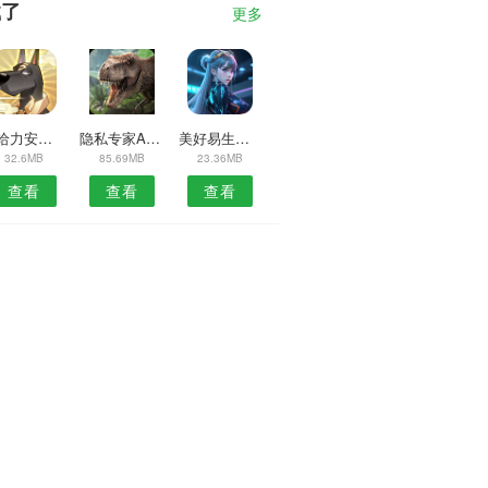
载了
更多
药给力安卓版
隐私专家APP
美好易生活APP
32.6MB
85.69MB
23.36MB
查看
查看
查看