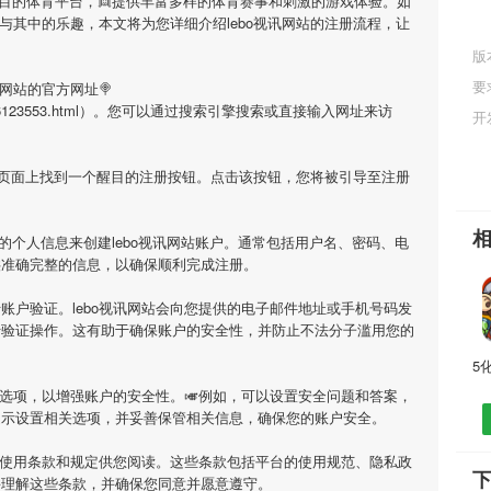
瞩目的体育平台，👱提供丰富多样的体育赛事和刺激的游戏体验。如
与其中的乐趣，本文将为您详细介绍
lebo视讯网站
的注册流程，让
版
要
讯网站
的官方网址🍭
ticle/5066123553.html）。您可以通过搜索引擎搜索或直接输入网址来访
开
页面上找到一个醒目的注册按钮。点击该按钮，您将被引导至注册
要的个人信息来创建
lebo视讯网站
账户。通常包括用户名、密码、电
供准确完整的信息，以确保顺利完成注册。
行账户验证。
lebo视讯网站
会向您提供的电子邮件地址或手机号码发
行验证操作。这有助于确保账户的安全性，并防止不法分子滥用您的
选项，以增强账户的安全性。🎺例如，可以设置安全问题和答案，
提示设置相关选项，并妥善保管相关信息，确保您的账户安全。
使用条款和规定供您阅读。这些条款包括平台的使用规范、隐私政
下
并理解这些条款，并确保您同意并愿意遵守。