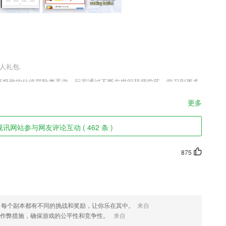
人礼包.
炼至极致的仙侠冒险类手游。玩家通过不断在世间拜师学艺，学习到更多
自己最终目标。游戏由拥有着十分精彩的剧情，让玩家能够沉浸其中，
更多
视讯网站参与网友评论互动 ( 462 条 )
媒体平台来拓展和改造自己的服务，为用户提供更实时更方便的信息服
875
付
2018心理咨询师考试用户，离线下载更方便！
；
，每个副本都有不同的挑战和奖励，让你乐在其中。
来自
反作弊措施，确保游戏的公平性和竞争性。
来自
就可以领取金币红包，赚取零钱。