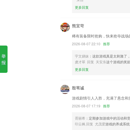
lebo视讯网站软件优势
更多回复
1.无需电脑配合，使用智能修复功能，
2.帮助老师将所有的事物快速的处理，
熊宜苛
3.为测试掌握程度而准备的1000道以上
稀有装备限时抢购，快来抢夺战场
4.·会每天更新一些安全小知识，结合一
2026-08-07 22:10
推荐
5.为用户提供分析报告版块，用户在这里
举
宇文娣妹
：这款游戏真是太刺激了
6.·寓教于乐，潜移默化中培养儿童的知
报
虞才翠 回复 关安东
这个游戏的奖
项核心能力。
更多回复
lebo视讯网站更新了什么?
支援土耳其语
殷苇诚
查看图片返回退出时，被勾选的图片由标
游戏剧情引人入胜，充满了悬念和
详情添加音乐封面
2026-08-07 17:19
推荐
新增推送提醒功能
胥丽希
：定期参加游戏中的活动和
以上就是kaiyun体育登录网页入口的
印云枫 回复 尤茂爱
游戏的养成系统
用经历，以帮助我们更好的对产品进行优