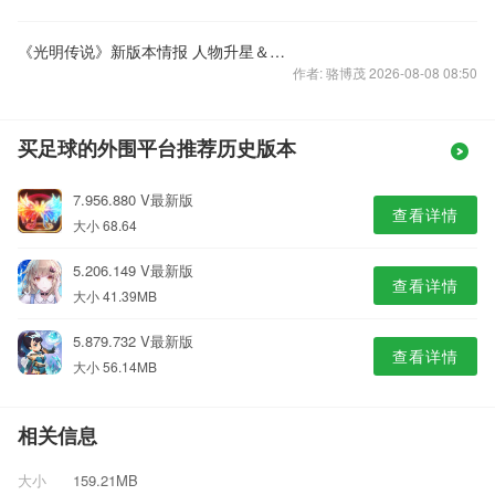
《光明传说》新版本情报 人物升星＆召唤机制新升级
作者: 骆博茂 2026-08-08 08:50
买足球的外围平台推荐历史版本
7.956.880 V最新版
查看详情
大小 68.64
5.206.149 V最新版
查看详情
大小 41.39MB
5.879.732 V最新版
查看详情
大小 56.14MB
相关信息
大小
159.21MB