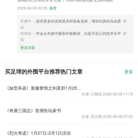
2026-08-08 03:35
推荐
支康中
：提供更多的游戏道具和装备选择，增加玩家的自由度
来
自
幸承佳
：学会从失败中吸取经验教训，以提升自己的技术水平
来
自
更多回复
买足球的外围平台推荐热门文章
更多
《妹型杀器》新服挚情之剑莫邪1月25日火爆开启
作者: 江卿波 2026-08-08 11:16
《奇袭三国志》首测告玩家书
作者: 雷兴腾 2026-08-08 07:53
《烈火奇迹》1月27日-2月1日活动