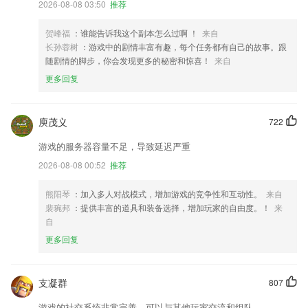
2026-08-08 03:50
推荐
贺峰福
：谁能告诉我这个副本怎么过啊 ！
来自
长孙蓉树
：游戏中的剧情丰富有趣，每个任务都有自己的故事。跟
随剧情的脚步，你会发现更多的秘密和惊喜！
来自
更多回复
庾茂义
722
游戏的服务器容量不足，导致延迟严重
2026-08-08 00:52
推荐
熊阳琴
：加入多人对战模式，增加游戏的竞争性和互动性。
来自
裴琬邦
：提供丰富的道具和装备选择，增加玩家的自由度。！
来
自
更多回复
支凝群
807
游戏的社交系统非常完善，可以与其他玩家交流和组队