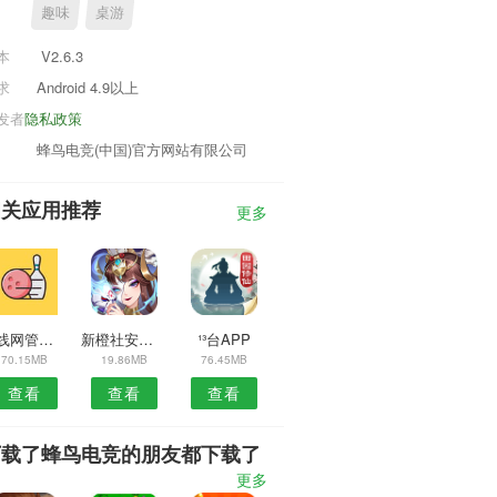
趣味
桌游
本
V2.6.3
求
Android 4.9以上
发者
隐私政策
蜂鸟电竞(中国)官方网站有限公司
相关应用推荐
更多
无线网管家安卓版
新橙社安卓版
¹³台APP
70.15MB
19.86MB
76.45MB
查看
查看
查看
下载了蜂鸟电竞的朋友都下载了
更多