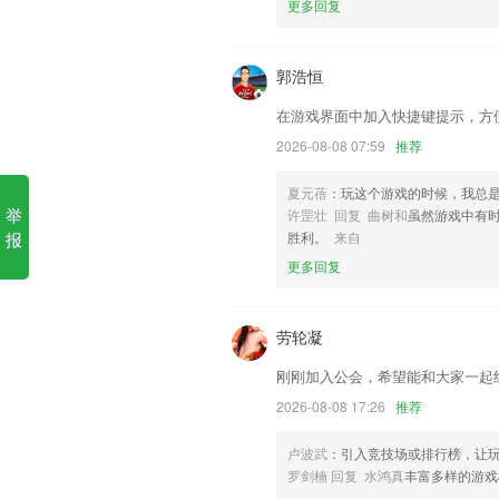
更多回复
6,可以参加直播课堂，能够与老师实时互
蜂鸟电竞软件优势
郭浩恒
1.名师为你精编押题密卷，覆盖每年必考
在游戏界面中加入快捷键提示，方
2.喜欢的用户可以来免费使用，操作方便
2026-08-08 07:59
推荐
3.北辰遴选app北辰遴选教师端
4.让学生更好的了解各种不同的知识点，
夏元蓓
：玩这个游戏的时候，我总
举
许罡壮 回复 曲树和
虽然游戏中有
5.· 智能引擎实时测评
报
胜利。
来自
6.老师和学生都可以使用平台，还能发布
更多回复
蜂鸟电竞更新了什么?
修改了其他已知的问题
劳轮凝
素材库支持上传海外资源
刚刚加入公会，希望能和大家一起
修复Arsc对比功能可能会误删文件问题
2026-08-08 17:26
推荐
帖子回复支持小视频发帖支持先选择版块
卢波武
：引入竞技场或排行榜，让
登记申请提交失败后，系统内部自动重新
罗剑楠 回复 水鸿真
丰富多样的游戏
新增工会专区模块，含活动中心员工俱乐