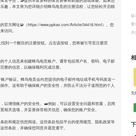
的体育平台，🦂提供丰富多样的体育赛事和刺激的游戏体验。如果您
的乐趣，本文将为您详细介绍
蜂鸟电竞
的注册流程，让您轻松开启精
版
要
竞
的官方网址🧩（https://www.ppkao.com/Article/04418.html）。您
址来访问。
开
上找到一个醒目的注册按钮。点击该按钮，您将被引导至注册页
要的个人信息来创建
蜂鸟电竞
账户。通常包括用户名、密码、电子邮
确完整的信息，以确保顺利完成注册。
行账户验证。
蜂鸟电竞
会向您提供的电子邮件地址或手机号码发送一
证操作。这有助于确保账户的安全性，并防止不法分子滥用您的个人
，以增强账户的安全性。🛥例如，可以设置安全问题和答案，启用
设置相关选项，并妥善保管相关信息，确保您的账户安全。
用条款和规定供您阅读。这些条款包括平台的使用规范、隐私政策等
解这些条款，并确保您同意并愿意遵守。