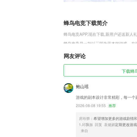
蜂鸟电竞下载简介
蜂鸟电竞
APP,现在下载,新用户还送新人礼
蜂鸟电竞是一款以三国为蓝本的游戏，在
三国最强战队，自动化的操作能够让玩家
在玩家的面前，让玩家在玩游戏的时候体
网友评论
蜂鸟电竞软件特色
下载蜂鸟
1,深度分析：即时热点策划专题，汇聚百
2,小说订阅功能,更新后第一时间推送给用
鲍山瑶
3,美化图片视频为动漫功能
游戏的副本设计非常精彩，每一个
4,甘肃省人民医院是兰州大学人民临床
2026-08-08 19:55
推荐
联合培养基地，也是宁夏医科大学的教学
面，近年来医院取得了长足的进步，获国
房玲骅
：希望增加更多的游戏剧情
等多项科研奖励。
1.邱飘振 回复 袁健媚
定期更改游
5,查找方便，多种查找方式，实时充电桩
来自