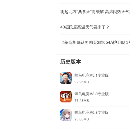
明起北方“桑拿天”将缓解 高温闷热天气
40摄氏度高温天气要来了？
巴基斯坦确认将购买2艘054A护卫舰 3
历史版本
蜂鸟电竞V5.1专业版
92.26MB
蜂鸟电竞V3.8专业版
73.48MB
蜂鸟电竞V6.8专业版
90.86MB