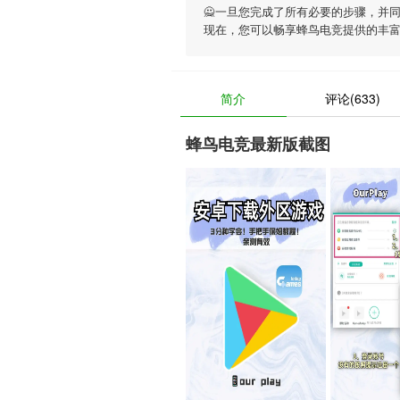
🙅一旦您完成了所有必要的步骤，并
现在，您可以畅享
蜂鸟电竞
提供的丰
简介
评论(633)
蜂鸟电竞最新版截图